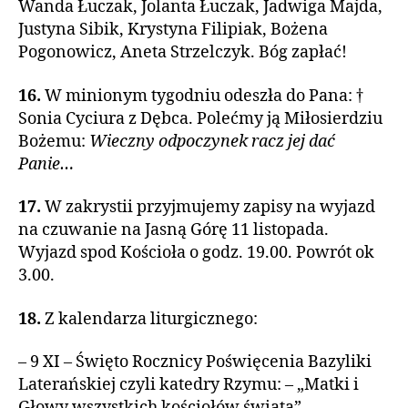
Wanda Łuczak, Jolanta Łuczak, Jadwiga Majda,
Justyna Sibik, Krystyna Filipiak, Bożena
Pogonowicz, Aneta Strzelczyk. Bóg zapłać!
16.
W minionym tygodniu odeszła do Pana: †
Sonia Cyciura z Dębca. Polećmy ją Miłosierdziu
Bożemu:
Wieczny odpoczynek racz jej dać
Panie…
17.
W zakrystii przyjmujemy zapisy na wyjazd
na czuwanie na Jasną Górę 11 listopada.
Wyjazd spod Kościoła o godz. 19.00. Powrót ok
3.00.
18.
Z kalendarza liturgicznego:
– 9 XI – Święto Rocznicy Poświęcenia Bazyliki
Laterańskiej czyli katedry Rzymu: – „Matki i
Głowy wszystkich kościołów świata”.