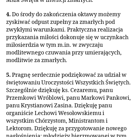
Msza Święta w intencji zmarłych.
4.
Do środy do zakończenia oktawy możemy
zyskiwać odpust zupełny za zmarłych pod
zwykłymi warunkami. Praktyczna realizacja
przykazania miłości dokonuje się w uczynkach
miłosierdzia w tym m.in. w zwyczaju
modlitewnego czuwania przy umierających,
modlitwie za zmarłych.
5.
Pragnę serdecznie podziękować za udział w
świętowaniu Uroczystości Wszystkich Świętych.
Szczególnie dziękuję ks. Cezaremu, panu
Przemkowi Wróblowi, panu Markowi Pankowi,
panu Krystianowi Zasina. Dziękuję panu
organiście Lechowi Wesołowskiemu i
wszystkim Chórzystom, Ministrantom i
Lektorom. Dziękuję za przygotowanie nowego
nagłośnienia: młodzieży bierzmowanej w tym