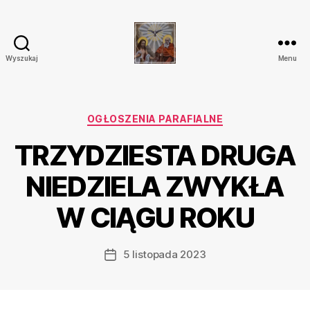
Wyszukaj
Menu
Parafia
Katolicka
Przenajświętszej
Trójcy
Kategorie
OGŁOSZENIA PARAFIALNE
w
TRZYDZIESTA DRUGA
Ostrówku
NIEDZIELA ZWYKŁA
W CIĄGU ROKU
5 listopada 2023
Data
wpisu