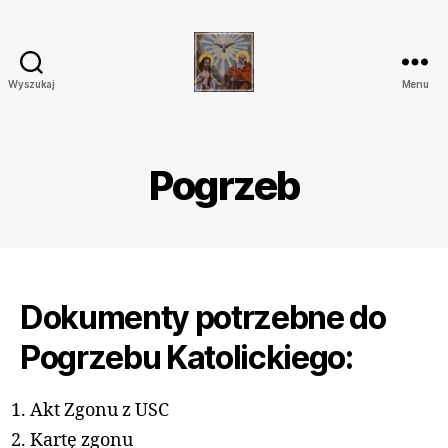
Wyszukaj
Menu
Parafia
Katolicka
Przenajświętszej
Trójcy
Pogrzeb
w
Ostrówku
Dokumenty potrzebne do
Pogrzebu Katolickiego:
Akt Zgonu z USC
Kartę zgonu