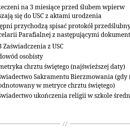
eczeni na 3 miesiące przed ślubem wpierw
szają się do USC z aktami urodzenia
ępni przychodzą spisać protokół przedślubn
elarii Parafialnej z następującymi dokumen
3 Zaświadczenia z USC
dowód osobisty
metryka chrztu świętego (najświeższej daty)
świadectwo Sakramentu Bierzmowania (gdy n
odnotowany w metryce chrztu świętego)
świadectwo ukończenia religii w szkole średn