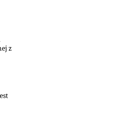
ą
ej z
est