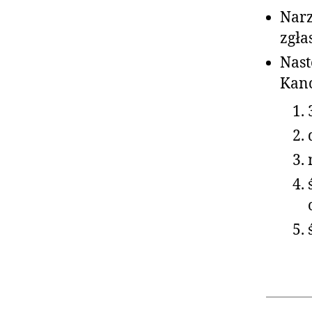
Narz
zgła
Nast
Kanc