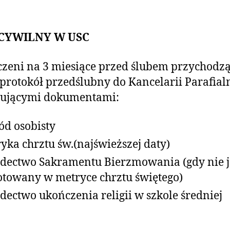
 CYWILNY W USC
zeni na 3 miesiące przed ślubem przychodz
 protokół przedślubny do Kancelarii Parafialn
pującymi dokumentami:
d osobisty
yka chrztu św.(najświeższej daty)
dectwo Sakramentu Bierzmowania (gdy nie j
towany w metryce chrztu świętego)
dectwo ukończenia religii w szkole średniej