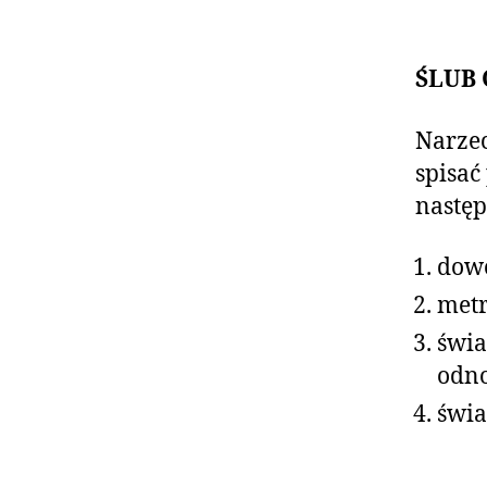
ŚLUB
Narzec
spisać
nastę
dowó
metr
świa
odno
świa