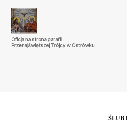
Parafia
Oficjalna strona parafii
Katolicka
Przenajświętszej Trójcy w Ostrówku
Przenajświętszej
Trójcy
w
Ostrówku
ŚLUB