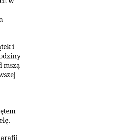
ich w
m
tek i
godziny
d mszą
wszej
iętem
elę.
arafii