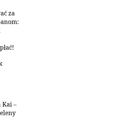
ać za
 panom:
k
płać!
k
 Kai –
Heleny