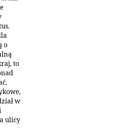
ze
y
us.
dla
ą o
alną
raj, to
Ponad
ać.
tykowe,
dział w
i
a ulicy