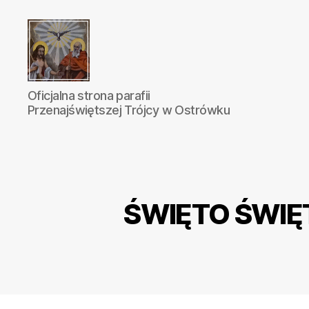
Parafia
Oficjalna strona parafii
Katolicka
Przenajświętszej Trójcy w Ostrówku
Przenajświętszej
Trójcy
w
Ostrówku
ŚWIĘTO ŚWIĘT