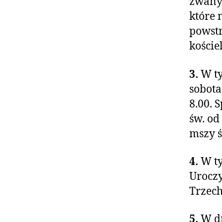
zwanyc
które 
powstr
koście
3.
W ty
sobota
8.00. 
św. od
mszy ś
4.
W ty
Uroczy
Trzech
5.
W dn