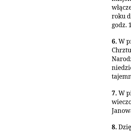
włącze
roku d
godz. 
6.
W pr
Chrztu
Narodz
niedzi
tajemn
7.
W pi
wieczo
Janowa
8.
Dzię