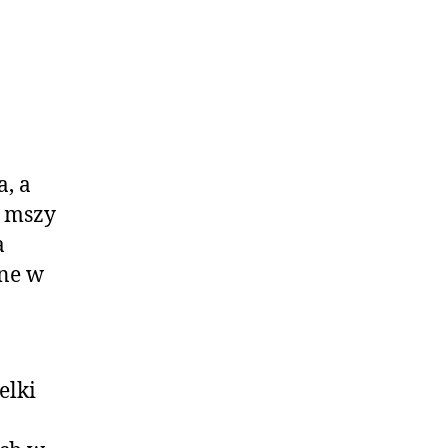
a, a
j mszy
a
ane w
elki