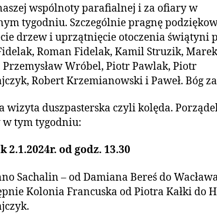
naszej wspólnoty parafialnej i za ofiary w
ym tygodniu. Szczególnie pragnę podziękow
cie drzew i uprzątnięcie otoczenia świątyni
Fidelak, Roman Fidelak, Kamil Struzik, Mare
 Przemysław Wróbel, Piotr Pawlak, Piotr
jczyk, Robert Krzemianowski i Paweł. Bóg za
 wizyta duszpasterska czyli kolęda. Porząde
 w tym tygodniu:
 2.1.2024r. od godz. 13.30
no Sachalin – od Damiana Bereś do Wacława
ępnie Kolonia Francuska od Piotra Kałki do 
jczyk.