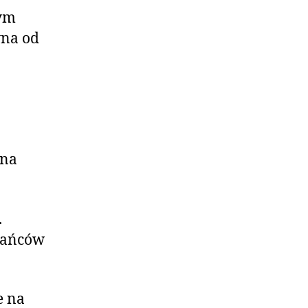
tym
yna od
ana
.
zkańców
e na