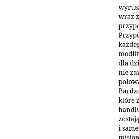
wyrusz
wraz 
przypo
Przypo
każdeg
modlit
dla dz
nie za
połowa
Bardzo
które 
handlu
zostaj
i same
misjon