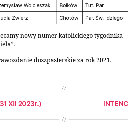
zemysław Wojcieszak
Bolków
Tut. Par.
audia Zwierz
Chotów
Par. Św. Idziego
lecamy nowy numer katolickiego tygodnika
iela”.
rawozdanie duszpasterskie za rok 2021.
1 XII 2023r.)
INTENCJ