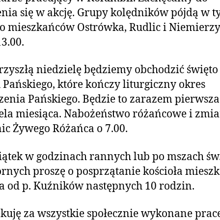
nia się w akcję. Grupy kolędników pójdą w 
o mieszkańców Ostrówka, Rudlic i Niemierz
13.00.
zyszłą niedzielę będziemy obchodzić święto
 Pańskiego, które kończy liturgiczny okres
enia Pańskiego. Będzie to zarazem pierwsza
ela miesiąca. Nabożeństwo różańcowe i zmi
ic Żywego Różańca o 7.00.
ątek w godzinach rannych lub po mszach św
rnych proszę o posprzątanie kościoła mies
 od p. Kuźników następnych 10 rodzin.
kuję za wszystkie społecznie wykonane prac