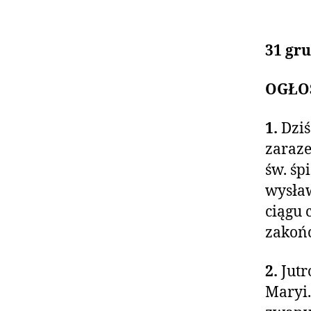
31 gr
OGŁO
1.
Dziś
zaraze
św. śp
wysław
ciągu 
zakońc
2.
Jutr
Maryi.