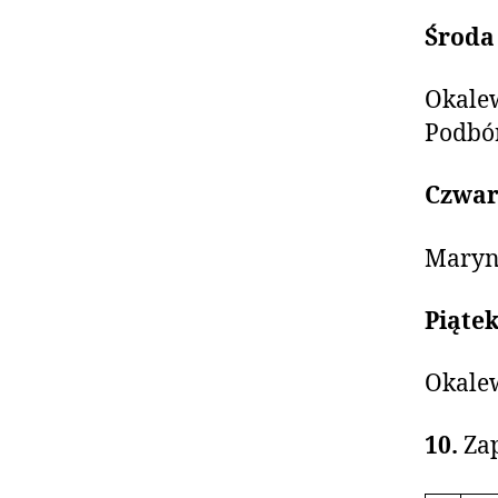
Środa 
Okalew
Podbó
Czwart
Marynk
Piątek
Okalew
10.
Za