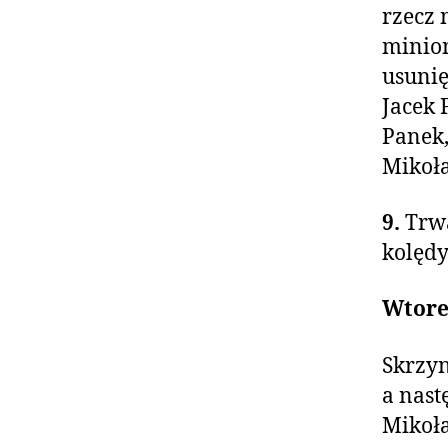
rzecz 
minion
usunię
Jacek 
Panek,
Mikoła
9.
Trwa
kolędy
Wtorek
Skrzyn
a nast
Mikoła