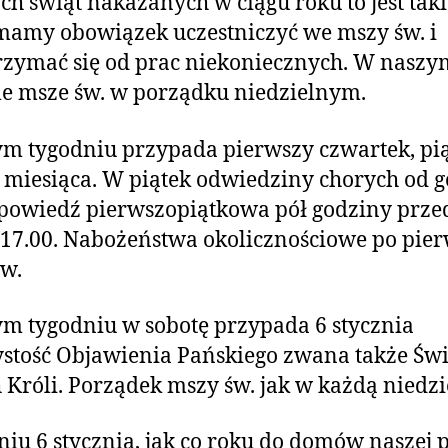
h świąt nakazanych w ciągu roku to jest tak
mamy obowiązek uczestniczyć we mszy św. i
zymać się od prac niekoniecznych. W naszy
le msze św. w porządku niedzielnym.
m tygodniu przypada pierwszy czwartek, pią
 miesiąca. W piątek odwiedziny chorych od 
Spowiedź pierwszopiątkowa pół godziny prze
 17.00. Nabożeństwa okolicznościowe po pier
w.
m tygodniu w sobotę przypada 6 stycznia
stość Objawienia Pańskiego zwana także Św
 Króli. Porządek mszy św. jak w każdą niedzi
iu 6 stycznia, jak co roku do domów naszej p