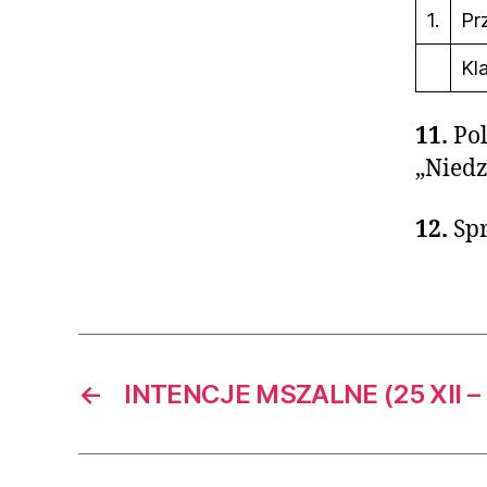
1.
Pr
Kl
11.
Po
„Niedz
12.
Sp
←
INTENCJE MSZALNE (25 XII – 3