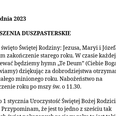
udnia 2023
SZENIA DUSZPASTERSKIE
 święto Świętej Rodziny: Jezusa, Maryi i Józef
m zakończenie starego roku. W czasie każde
iewać będziemy hymn „Te Deum” (Ciebie Bog
iamy) dziękując za dobrodziejstwa otrzym
całego minionego roku. Nabożeństwo na
zenie roku po mszy św. o 11.30.
o 1 stycznia Uroczystość Świętej Bożej Rodzici
 Przypominam, że jest to jedno z sześciu tak