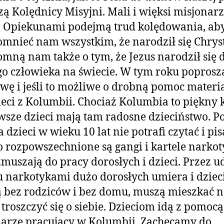
ą Kolędnicy Misyjni. Mali i więksi misjonar
z Opiekunami podejmą trud kolędowania, ab
mnieć nam wszystkim, że narodził się Chryst
mną nam także o tym, że Jezus narodził się 
o człowieka na świecie. W tym roku poprosz
wę i jeśli to możliwe o drobną pomoc materi
ieci z Kolumbii. Chociaż Kolumbia to piękny k
wsze dzieci mają tam radosne dzieciństwo. 
 dzieci w wieku 10 lat nie potrafi czytać i pis
 rozpowszechnione są gangi i kartele narko
zmuszają do pracy dorosłych i dzieci. Przez u
 narkotykami dużo dorosłych umiera i dziec
ą bez rodziców i bez domu, muszą mieszkać n
 troszczyć się o siebie. Dzieciom idą z pomocą
arze pracujący w Kolumbii. Zachęcamy do