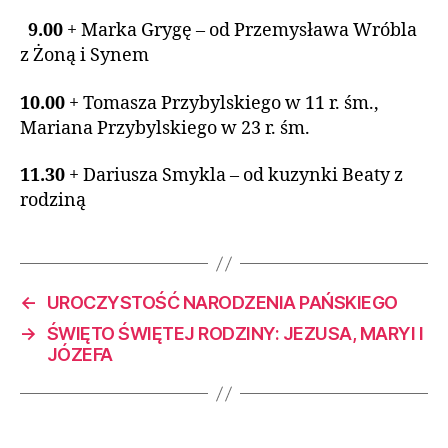
9.00
+ Marka Grygę – od Przemysława Wróbla
z Żoną i Synem
10.00
+ Tomasza Przybylskiego w 11 r. śm.,
Mariana Przybylskiego w 23 r. śm.
11.30
+ Dariusza Smykla – od kuzynki Beaty z
rodziną
←
UROCZYSTOŚĆ NARODZENIA PAŃSKIEGO
→
ŚWIĘTO ŚWIĘTEJ RODZINY: JEZUSA, MARYI I
JÓZEFA