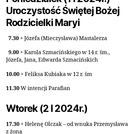
Uroczystość Świętej Bożej
Rodzicielki Maryi
7.30
+ Józefa (Mieczysława) Mastalerza
9.00
+ Karola Szmacińskiego w 14 r. śm.,
Józefa, Jana, Edwarda Szmacińskich
10.00
+ Feliksa Kubiaka w 12 r. śm
11.30
W intencji Parafian
Wtorek (2 I 2024r.)
17.30
+ Helenę Olczak – od wnuka Przemysława
z żoną