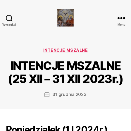
Wyszukaj
Menu
Parafia
Katolicka
Przenajświętszej
Trójcy
Kategorie
INTENCJE MSZALNE
w
INTENCJE MSZALNE
Ostrówku
(25 XII – 31 XII 2023r.)
31 grudnia 2023
Data
wpisu
Poniedziałek (1 I 2024r.)