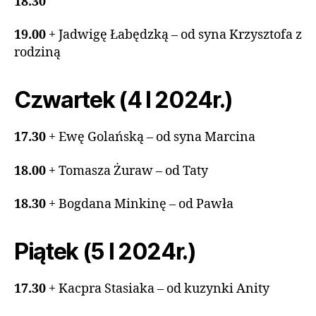
18.30
19.00
+ Jadwigę Łabędzką – od syna Krzysztofa z
rodziną
Czwartek (4 I 2024r.)
17.30
+ Ewę Golańską – od syna Marcina
18.00
+ Tomasza Żuraw – od Taty
18.30
+ Bogdana Minkinę – od Pawła
Piątek (5 I 2024r.)
17.30
+ Kacpra Stasiaka – od kuzynki Anity