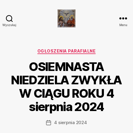
Wyszukaj
Menu
Parafia
Katolicka
Przenajświętszej
Trójcy
Kategorie
OGŁOSZENIA PARAFIALNE
w
OSIEMNASTA
Ostrówku
NIEDZIELA ZWYKŁA
W CIĄGU ROKU 4
sierpnia 2024
4 sierpnia 2024
Data
wpisu