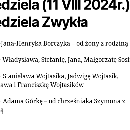
dziela (11 VIII 2024r.)
edziela Zwykła
+Jana-Henryka Borczyka – od żony z rodziną
+ Władysława, Stefanię, Jana, Małgorzatę Sos
+ Stanisława Wojtasika, Jadwigę Wojtasik,
ława i Franciszkę Wojtasików
+ Adama Górkę – od chrześniaka Szymona z
ną