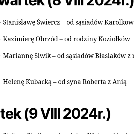
artek (8 VIII 2024r.
+ Stanisławę Świercz – od sąsiadów Karolkow
+ Kazimierę Obrzód – od rodziny Koziołków
+ Mariannę Siwik – od sąsiadów Błasiaków 
+ Helenę Kubacką – od syna Roberta z Anią
tek (9 VIII 2024r.)