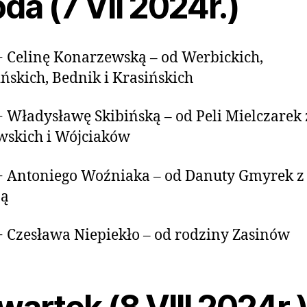
da (7 VII 2024r.)
+ Celinę Konarzewską – od Werbickich,
ńskich, Bednik i Krasińskich
+ Władysławę Skibińską – od Peli Mielczarek 
wskich i Wójciaków
+ Antoniego Woźniaka – od Danuty Gmyrek z
ną
+ Czesława Niepiekło – od rodziny Zasinów