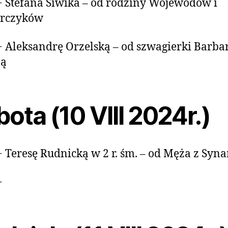
+ Stefana Siwika – od rodziny Wojewodów i
rczyków
+ Aleksandrę Orzelską – od szwagierki Barba
ną
ota (10 VIII 2024r.)
+ Teresę Rudnicką w 2 r. śm. – od Męża z Syn
+