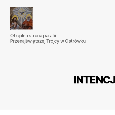
Parafia
Oficjalna strona parafii
Katolicka
Przenajświętszej Trójcy w Ostrówku
Przenajświętszej
Trójcy
w
Ostrówku
INTENCJE