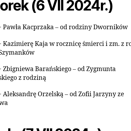
rek (6 VII 2024r.)
+ Pawła Kacprzaka – od rodziny Dworników
+ Kazimierę Kaja w rocznicę śmierci i zm. z r
i Szymanków
+ Zbigniewa Barańskiego – od Zygmunta
kiego z rodziną
+ Aleksandrę Orzelską – od Zofii Jarzyny ze
ewa