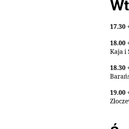
Wto
17.30
18.00
Kaja 
18.30
Barańs
19.00
Złocz