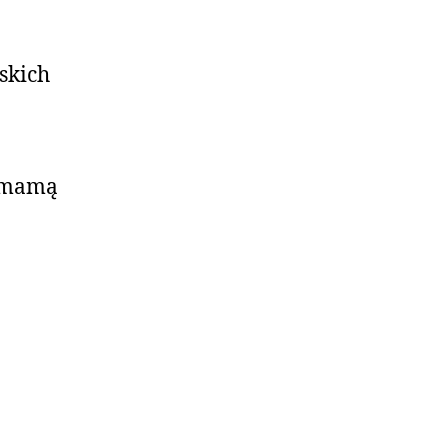
)
skich
z mamą