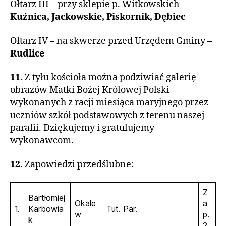
Ołtarz III – przy sklepie p. Witkowskich –
Kuźnica, Jackowskie, Piskornik, Dębiec
Ołtarz IV – na skwerze przed Urzędem Gminy –
Rudlice
11.
Z tyłu kościoła można podziwiać galerię
obrazów Matki Bożej Królowej Polski
wykonanych z racji miesiąca maryjnego przez
uczniów szkół podstawowych z terenu naszej
parafii. Dziękujemy i gratulujemy
wykonawcom.
12.
Zapowiedzi przedślubne:
Z
Bartłomiej
Okale
a
1.
Karbowia
Tut. Par.
w
p.
k
2