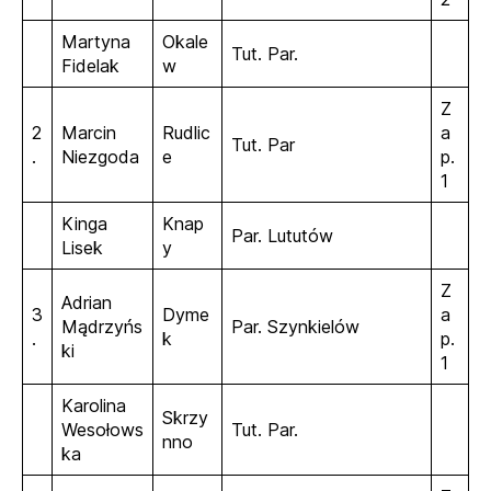
Martyna
Okale
Tut. Par.
Fidelak
w
Z
2
Marcin
Rudlic
a
Tut. Par
.
Niezgoda
e
p.
1
Kinga
Knap
Par. Lututów
Lisek
y
Z
Adrian
3
Dyme
a
Mądrzyńs
Par. Szynkielów
.
k
p.
ki
1
Karolina
Skrzy
Wesołows
Tut. Par.
nno
ka