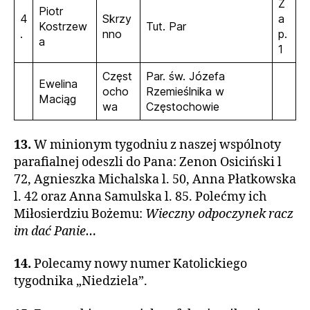
Z
Piotr
4
Skrzy
a
Kostrzew
Tut. Par
.
nno
p.
a
1
Częst
Par. św. Józefa
Ewelina
ocho
Rzemieślnika w
Maciąg
wa
Częstochowie
13.
W minionym tygodniu z naszej wspólnoty
parafialnej odeszli do Pana: Zenon Osiciński l
72, Agnieszka Michalska l. 50, Anna Płatkowska
l. 42 oraz Anna Samulska l. 85. Polećmy ich
Miłosierdziu Bożemu:
Wieczny odpoczynek racz
im dać Panie…
14.
Polecamy nowy numer Katolickiego
tygodnika „Niedziela”.