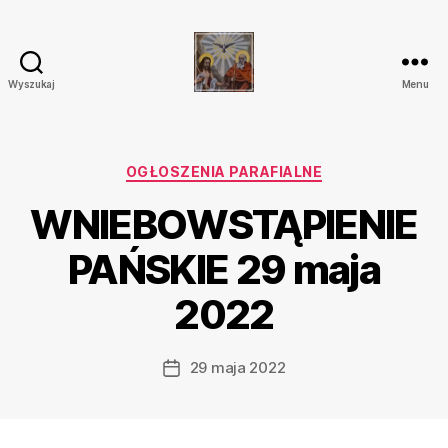
Wyszukaj
Menu
Parafia
Katolicka
Przenajświętszej
Trójcy
Kategorie
OGŁOSZENIA PARAFIALNE
w
WNIEBOWSTĄPIENIE
Ostrówku
PAŃSKIE 29 maja
2022
29 maja 2022
Data
wpisu