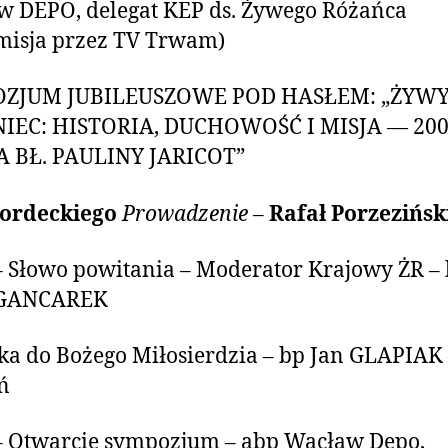
 DEPO, delegat KEP ds. Żywego Różańca
misja przez TV Trwam)
ZJUM JUBILEUSZOWE POD HASŁEM: „ŻYW
IEC: HISTORIA, DUCHOWOŚĆ I MISJA — 200
A BŁ. PAULINY JARICOT”
Kordeckiego
Prowadzenie
–
Rafał Porzezińsk
– Słowo powitania – Moderator Krajowy ŻR – k
 GANCAREK
a do Bożego Miłosierdzia – bp Jan GLAPIAK
ń
– Otwarcie sympozjum – abp Wacław Depo,