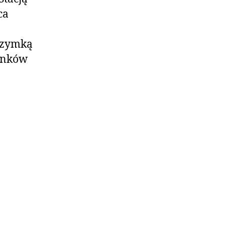
ca
rzymką
łonków