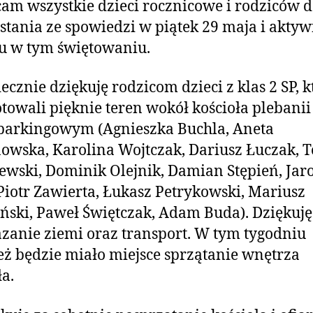
am wszystkie dzieci rocznicowe i rodziców 
stania ze spowiedzi w piątek 29 maja i akty
u w tym świętowaniu.
ecznie dziękuję rodzicom dzieci z klas 2 SP, k
towali pięknie teren wokół kościoła plebanii 
parkingowym (Agnieszka Buchla, Aneta
wska, Karolina Wojtczak, Dariusz Łuczak, 
wski, Dominik Olejnik, Damian Stępień, Jar
Piotr Zawierta, Łukasz Petrykowski, Mariusz
ski, Paweł Świętczak, Adam Buda). Dziękuję
zanie ziemi oraz transport. W tym tygodniu
ż będzie miało miejsce sprzątanie wnętrza
ła.