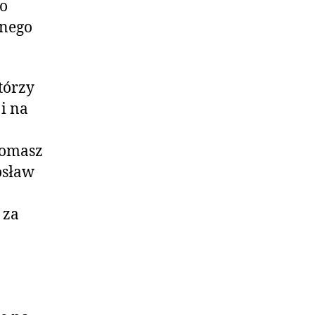
do
wnego
tórzy
i na
Tomasz
osław
 za