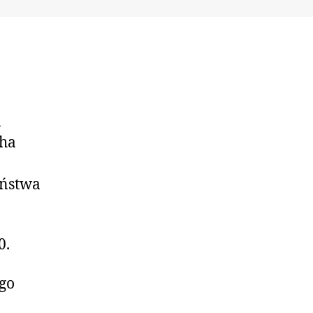
a
cha
eństwa
0.
go