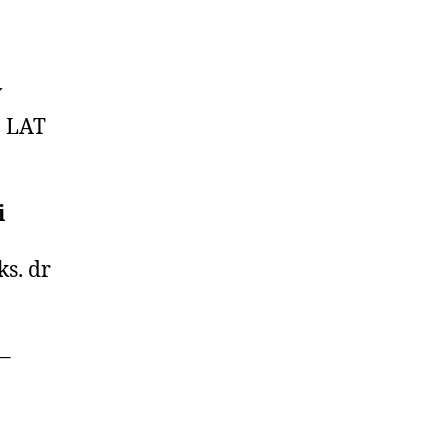
Y
 LAT
i
s. dr
 –