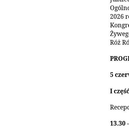
Ogólno
2026 r
Kongr
Żywego
Róż R
PROG
5 czer
I częś
Recepc
13.30 