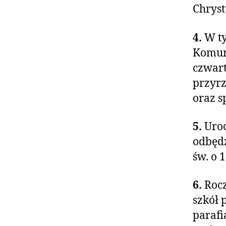
Chryst
4.
W ty
Komuni
czwart
przyrz
oraz s
5.
Uroc
odbędz
św. o 1
6.
Rocz
szkół
parafi