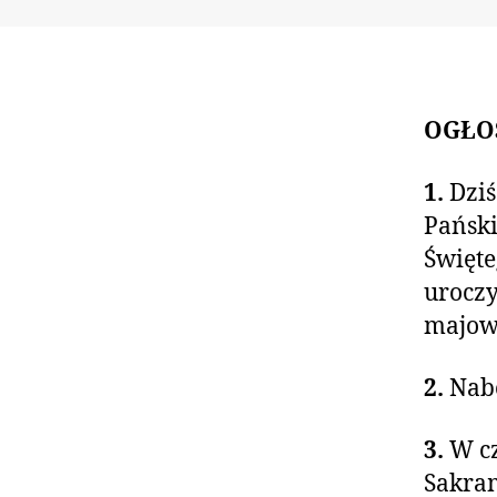
OGŁO
1.
Dziś
Pański
Święte
uroczy
majow
2.
Nabo
3.
W c
Sakram