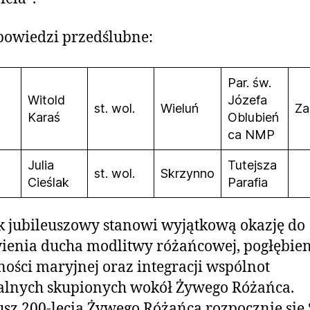
powiedzi przedślubne:
Par. św.
Witold
Józefa
st. wol.
Wieluń
Za
Karaś
Oblubień
ca NMP
Julia
Tutejsza
st. wol.
Skrzynno
Cieślak
Parafia
k jubileuszowy stanowi wyjątkową okazję do
enia ducha modlitwy różańcowej, pogłębie
ości maryjnej oraz integracji wspólnot
alnych skupionych wokół Żywego Różańca.
usz 200-lecia Żywego Różańca rozpocznie się 