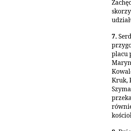
Zachęc
skorzy
udział
7.
Serd
przygo
placu 
Maryno
Kowale
Kruk, 
Szymań
przeka
równie
kościo