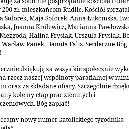
kuję za sobotnie posprzątanie kościoła i ofia
 200 zł. mieszkańcom Rudlic. Kościół sprzątal
 Soforek, Maja Soforek, Anna Łukomska, Iw
ska, Joanna Królewicz, Marianna Pawłowska
Niezgoda, Halina Frysiak, Urszula Frysiak, B
 Wacław Panek, Danuta Falis. Serdeczne Bóg
!
ecznie dziękuję za wszystkie społecznie wy
na rzecz naszej wspólnoty parafialnej w mi
iu oraz za składane ofiary. Szczególnie dzięk
ny kolejny etap prac ziemnych i
czeniowych. Bóg zapłać!
ecamy nowy numer katolickiego tygodnika
iela”.