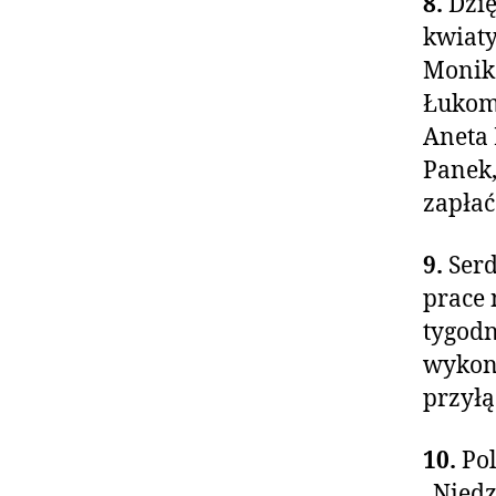
8.
Dzię
kwiaty
Monika
Łukom
Aneta 
Panek,
zapłać
9.
Serd
prace 
tygodn
wykona
przyłą
10.
Pol
„Niedz