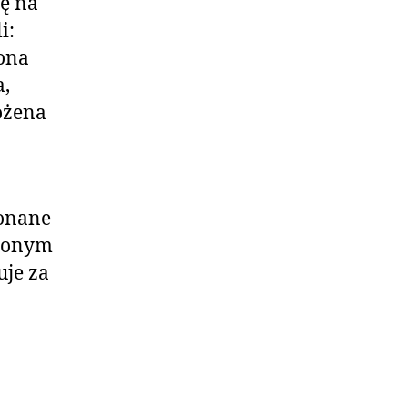
rę na
i:
ona
,
ożena
konane
nionym
uje za