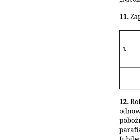
11.
Za
1.
12.
Ro
odnowi
pobożn
parafi
Jubile