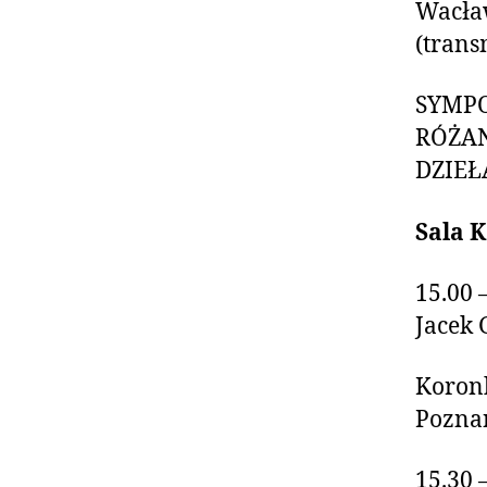
Wacław
(trans
SYMPO
RÓŻAN
DZIEŁ
Sala 
15.00 
Jacek
Koronk
Pozna
15.30 