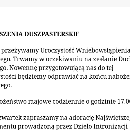
SZENIA DUSZPASTERSKIE
 przeżywamy Uroczystość Wniebowstąpieni
ego. Trwamy w oczekiwaniu na zesłanie Du
go. Nowennę przygotowującą nas do tej
stości będziemy odprawiać na końcu naboż
ego.
żeństwo majowe codziennie o godzinie 17.0
zwartek zapraszamy na adorację Najświętsze
entu prowadzoną przez Dzieło Intronizacji