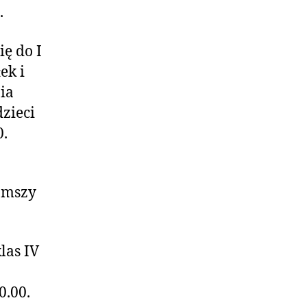
.
ię do I
ek i
ia
zieci
0.
a mszy
las IV
0.00.