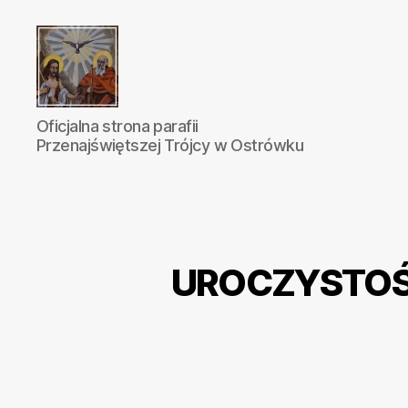
Parafia
Oficjalna strona parafii
Katolicka
Przenajświętszej Trójcy w Ostrówku
Przenajświętszej
Trójcy
w
Ostrówku
UROCZYSTOŚĆ