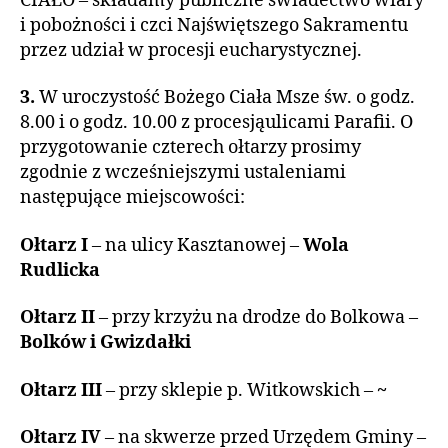
CIAŁO – składamy publiczne świadectwo wiary
i pobożności i czci Najświętszego Sakramentu
przez udział w procesji eucharystycznej.
3.
W uroczystość Bożego Ciała Msze św. o godz.
8.00 i o godz. 10.00 z procesjąulicami Parafii. O
przygotowanie czterech ołtarzy prosimy
zgodnie z wcześniejszymi ustaleniami
następujące miejscowości:
Ołtarz I
– na ulicy Kasztanowej –
Wola
Rudlicka
Ołtarz II
– przy krzyżu na drodze do Bolkowa –
Bolków i Gwizdałki
Ołtarz III
– przy sklepie p. Witkowskich –
~
Ołtarz IV
– na skwerze przed Urzędem Gminy –