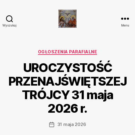
Wyszukaj
Menu
Parafia
Katolicka
Przenajświętszej
Trójcy
Kategorie
OGŁOSZENIA PARAFIALNE
w
UROCZYSTOŚĆ
Ostrówku
PRZENAJŚWIĘTSZEJ
TRÓJCY 31 maja
2026 r.
31 maja 2026
Data
wpisu