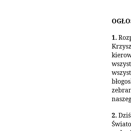
OGŁO
1.
Rozp
Krzysz
kierow
wszyst
wszyst
błogos
zebra
naszeg
2.
Dziś
Świato