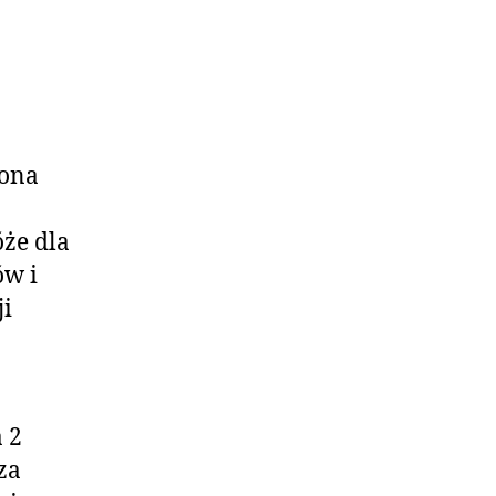
rona
że dla
ów i
ji
 2
za