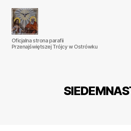
Parafia
Oficjalna strona parafii
Katolicka
Przenajświętszej Trójcy w Ostrówku
Przenajświętszej
Trójcy
w
Ostrówku
SIEDEMNAST