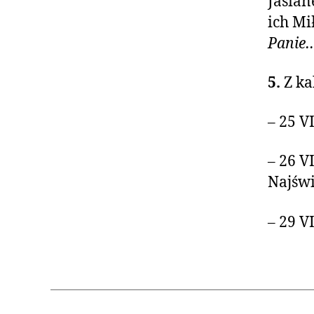
Jasian
ich Mi
Panie
5.
Z ka
– 25 V
– 26 V
Najświ
– 29 V