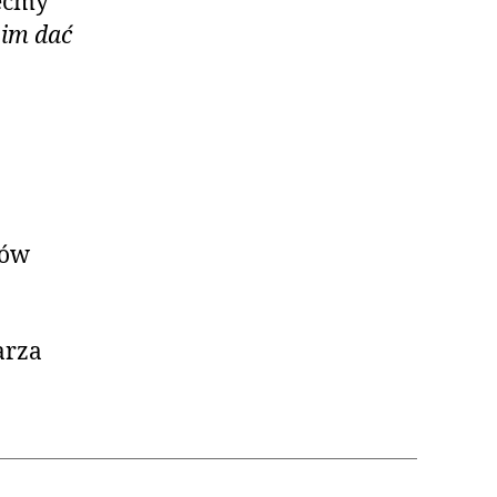
lećmy
 im dać
ców
arza