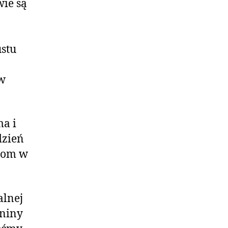
wie są
ustu
 w
a i
dzień
bom w
alnej
aniny