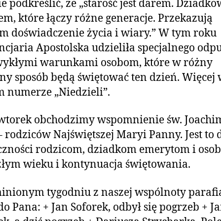
e podkreślić, że „starość jest darem. Dziadko
m, które łączy różne generacje. Przekazują
 doświadczenie życia i wiary.” W tym roku
ncjaria Apostolska udzieliła specjalnego odp
wykłymi warunkami osobom, które w różny
ny sposób będą świętować ten dzień. Więcej
 numerze „Niedzieli”.
wtorek obchodzimy wspomnienie św. Joachim
 rodziców Najświętszej Maryi Panny. Jest to 
czności rodzicom, dziadkom emerytom i oso
łym wieku i kontynuacja świętowania.
nionym tygodniu z naszej wspólnoty parafi
do Pana: + Jan Soforek, odbył się pogrzeb + J