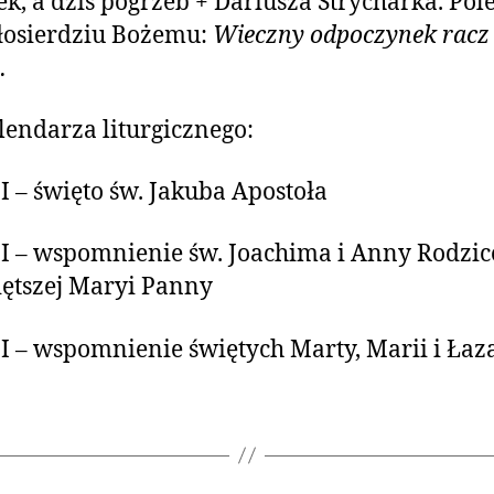
ek, a dziś pogrzeb + Dariusza Strycharka. Po
łosierdziu Bożemu:
Wieczny odpoczynek racz
…
lendarza liturgicznego:
II – święto św. Jakuba Apostoła
II – wspomnienie św. Joachima i Anny Rodzi
ętszej Maryi Panny
II – wspomnienie świętych Marty, Marii i Łaz