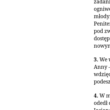
zadani
ogniwe
młodym
Penite
pod z
dostęp
nowym
3.
We 
Anny –
wdzię
podesz
4.
W mi
odedł 