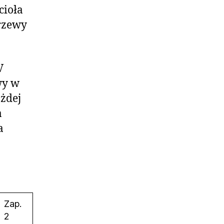
cioła
rzewy
V
wy w
ażdej
a
a
Zap.
2