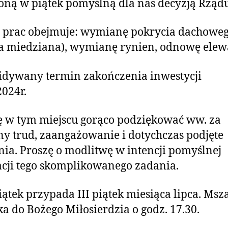
oną w piątek pomyślną dla nas decyzją Rządu
 prac obejmuje: wymianę pokrycia dachowe
a miedziana), wymianę rynien, odnowę elewa
dywany termin zakończenia inwestycji
2024r.
 w tym miejscu gorąco podziękować ww. za
y trud, zaangażowanie i dotychczas podjęte
nia. Proszę o modlitwę w intencji pomyślnej
acji tego skomplikowanego zadania.
ątek przypada III piątek miesiąca lipca. Msza
a do Bożego Miłosierdzia o godz. 17.30.