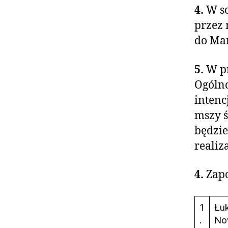
4.
W so
przez 
do Mar
5.
W pr
Ogólno
intenc
mszy ś
będzie
realiz
4.
Zap
1
Łu
.
No