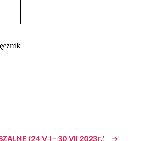
ięcznik
ALNE (24 VII – 30 VII 2023r.)
→