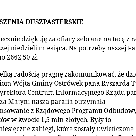
SZENIA DUSZPASTERSKIE
ecznie dziękuję za ofiary zebrane na tacę z ra
zej niedzieli miesiąca. Na potrzeby naszej Pa
o 2662,50 zł.
elką radością pragnę zakomunikować, że dzi
niom Wójta Gminy Ostrówek pana Ryszarda T
Dyrektora Centrum Informacyjnego Rządu pa
a Matyni nasza parafia otrzymała
ansowanie z Rządowego Programu Odbudow
ów w kwocie 1,5 mln złotych. Były to
iesięczne zabiegi, które zostały uwieńczone