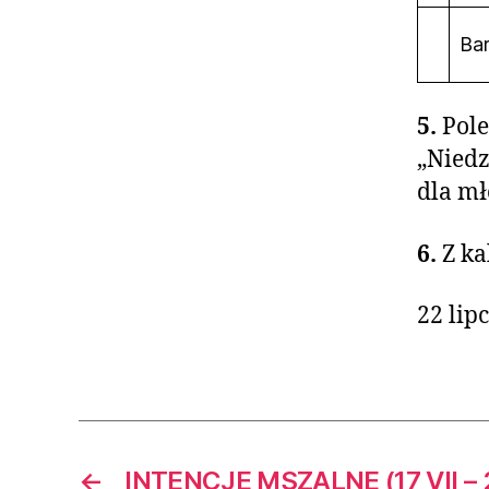
Bar
5.
Pol
„Niedz
dla mł
6.
Z ka
22 lip
←
INTENCJE MSZALNE (17 VII – 2