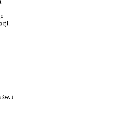
.
go
cji.
 św. i