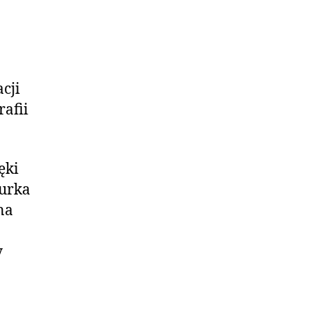
cji
rafii
ęki
urka
na
y