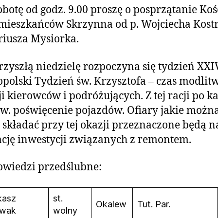
botę od godz. 9.00 proszę o posprzątanie Koś
mieszkańców Skrzynna od p. Wojciecha Kost
iusza Mysiorka.
zyszłą niedzielę rozpoczyna się tydzień XXI
polski Tydzień św. Krzysztofa – czas modlit
ji kierowców i podróżujących. Z tej racji po k
w. poświęcenie pojazdów. Ofiary jakie możn
 składać przy tej okazji przeznaczone będą n
ację inwestycji związanych z remontem.
owiedzi przedślubne:
kasz
st.
Okalew
Tut. Par.
wak
wolny