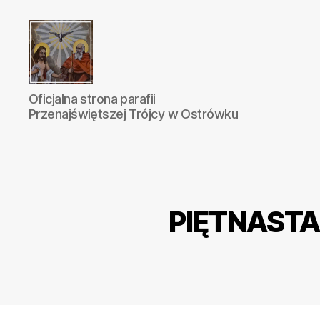
Parafia
Oficjalna strona parafii
Katolicka
Przenajświętszej Trójcy w Ostrówku
Przenajświętszej
Trójcy
w
Ostrówku
PIĘTNASTA 