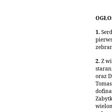
OGŁO
1.
Serd
pierws
zebran
2.
Z wi
stara
oraz 
Tomasz
dofin
Zabytk
wielom