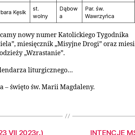
st.
Dąbow
Par. św.
bara Kęsik
wolny
a
Wawrzyńca
ecamy nowy numer Katolickiego Tygodnika
iela”, miesięcznik „Misyjne Drogi” oraz mies
odzieży „Wzrastanie”.
lendarza liturgicznego…
ca – święto św. Marii Magdaleny.
3 VII 2023r.)
INTENCJE MSZ