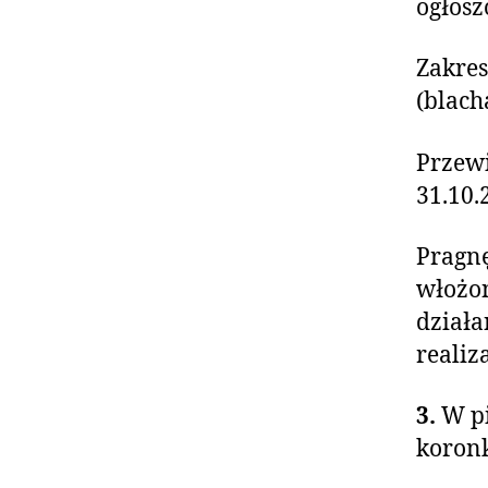
ogłosz
Zakres
(blach
Przewi
31.10.
Pragnę
włożon
działa
realiz
3.
W pi
koronk