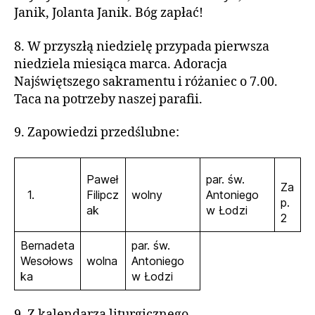
Janik, Jolanta Janik. Bóg zapłać!
8. W przyszłą niedzielę przypada pierwsza
niedziela miesiąca marca. Adoracja
Najświętszego sakramentu i różaniec o 7.00.
Taca na potrzeby naszej parafii.
9. Zapowiedzi przedślubne:
Paweł
par. św.
Za
1.
Filipcz
wolny
Antoniego
p.
ak
w Łodzi
2
Bernadeta
par. św.
Wesołows
wolna
Antoniego
ka
w Łodzi
9. Z kalendarza liturgicznego…