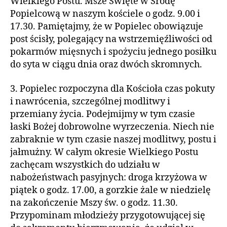
Wielkiego Postu. Msze Święte w Środę
Popielcową w naszym kościele o godz. 9.00 i
17.30. Pamiętajmy, że w Popielec obowiązuje
post ścisły, polegający na wstrzemięźliwości od
pokarmów mięsnych i spożyciu jednego posiłku
do syta w ciągu dnia oraz dwóch skromnych.
3. Popielec rozpoczyna dla Kościoła czas pokuty
i nawrócenia, szczególnej modlitwy i
przemiany życia. Podejmijmy w tym czasie
łaski Bożej dobrowolne wyrzeczenia. Niech nie
zabraknie w tym czasie naszej modlitwy, postu i
jałmużny. W całym okresie Wielkiego Postu
zachęcam wszystkich do udziału w
nabożeństwach pasyjnych: droga krzyżowa w
piątek o godz. 17.00, a gorzkie żale w niedzielę
na zakończenie Mszy św. o godz. 11.30.
Przypominam młodzieży przygotowującej się