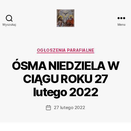
Wyszukaj
Menu
Parafia
Katolicka
Przenajświętszej
Trójcy
Kategorie
OGŁOSZENIA PARAFIALNE
w
ÓSMA NIEDZIELA W
Ostrówku
CIĄGU ROKU 27
lutego 2022
27 lutego 2022
Data
wpisu