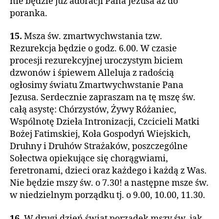
nie będzie już adoracji Pana Jezusa aż do
poranka.
15.
Msza św. zmartwychwstania tzw.
Rezurekcja będzie o godz. 6.00. W czasie
procesji rezurekcyjnej uroczystym biciem
dzwonów i śpiewem Alleluja z radością
ogłosimy światu Zmartwychwstanie Pana
Jezusa. Serdecznie zapraszam na tę mszę św.
całą asystę: Chórzystów, Żywy Różaniec,
Wspólnotę Dzieła Intronizacji, Czcicieli Matki
Bożej Fatimskiej, Koła Gospodyń Wiejskich,
Druhny i Druhów Strażaków, poszczególne
Sołectwa opiekujące się chorągwiami,
feretronami, dzieci oraz każdego i każdą z Was.
Nie będzie mszy św. o 7.30! a następne msze św.
w niedzielnym porządku tj. o 9.00, 10.00, 11.30.
16.
W drugi dzień świąt porządek mszy św. jak