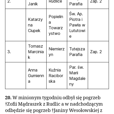
2.
Rudlice
Zap. 2
Janik
Parafia
Św. Ap.
Popielin
Katarzy
Piotra i
a
na
Pawła w
Towarz
Ciupek
Lututowi
ystwo
e
Tomasz
Niemierz
Tutejsza
3.
Marcinia
Zap. 2
yn
Parafia
k
Par. św.
Anna
Kuźnia
Marii
Gumienn
Racibor
Magdale
a
ska
ny
20.
W minionym tygodniu odbył się pogrzeb
†Zofii Mądraszek z Rudlic a w nadchodzącym
odbędzie się pogrzeb †Janiny Wesołowskiej z