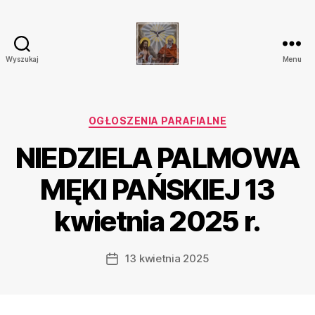
Wyszukaj
Menu
Parafia
Katolicka
Przenajświętszej
Trójcy
Kategorie
OGŁOSZENIA PARAFIALNE
w
NIEDZIELA PALMOWA
Ostrówku
MĘKI PAŃSKIEJ 13
kwietnia 2025 r.
13 kwietnia 2025
Data
wpisu