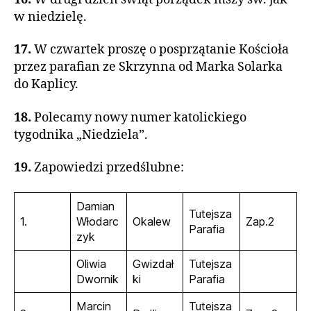
w niedzielę.
17.
W czwartek proszę o posprzątanie Kościoła
przez parafian ze Skrzynna od Marka Solarka
do Kaplicy.
18.
Polecamy nowy numer katolickiego
tygodnika „Niedziela”.
19.
Zapowiedzi przedślubne:
Damian
Tutejsza
1.
Włodarc
Okalew
Zap.2
Parafia
zyk
Oliwia
Gwizdał
Tutejsza
Dwornik
ki
Parafia
Marcin
Tutejsza