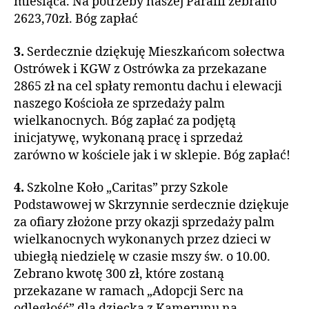
miesiąca. Na potrzeby naszej Parafii zebrano
2623,70zł. Bóg zapłać
3.
Serdecznie dziękuję Mieszkańcom sołectwa
Ostrówek i KGW z Ostrówka za przekazane
2865 zł na cel spłaty remontu dachu i elewacji
naszego Kościoła ze sprzedaży palm
wielkanocnych. Bóg zapłać za podjętą
inicjatywę, wykonaną pracę i sprzedaż
zarówno w kościele jak i w sklepie. Bóg zapłać!
4.
Szkolne Koło „Caritas” przy Szkole
Podstawowej w Skrzynnie serdecznie dziękuje
za ofiary złożone przy okazji sprzedaży palm
wielkanocnych wykonanych przez dzieci w
ubiegłą niedzielę w czasie mszy św. o 10.00.
Zebrano kwotę 300 zł, które zostaną
przekazane w ramach „Adopcji Serc na
odległość” dla dziecka z Kamerunu na