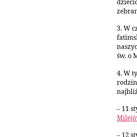
dzieci
zebran
3. W c
fatims
naszyc
św. o 
4. W t
rodzin
najbli
– 11 s
Milejó
– 12 s