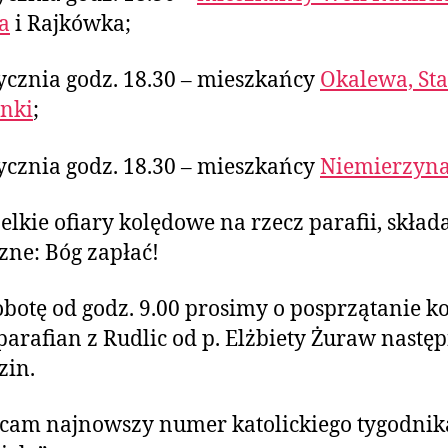
a
i Rajkówka;
tycznia godz. 18.30 – mieszkańcy
Okalewa, St
nki
;
tycznia godz. 18.30 – mieszkańcy
Niemierzyn
elkie ofiary kolędowe na rzecz parafii, skła
zne: Bóg zapłać!
obotę od godz. 9.00 prosimy o posprzątanie ko
parafian z Rudlic od p. Elżbiety Żuraw nastę
zin.
ecam najnowszy numer katolickiego tygodnik