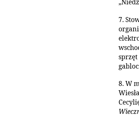
„Niedz
7. Sto
organi
elektr
wscho
sprzęt
gabloc
8. W m
Wiesła
Cecyli
Wieczn