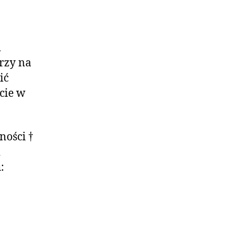
i
arzy na
ić
acie w
ności †
i
: