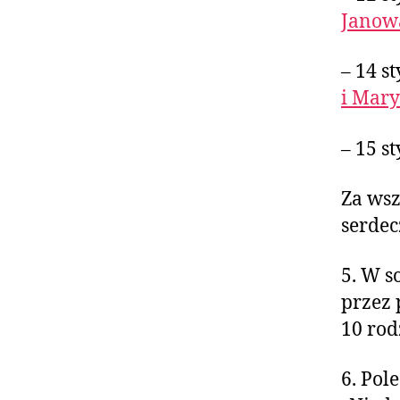
Janow
– 14 s
i Mary
– 15 s
Za wsz
serdec
5. W s
przez 
10 rod
6. Pol