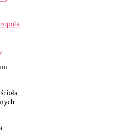
aropola
a
.
dam
ścioła
pnych
a