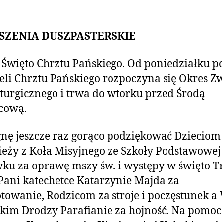
SZENIA DUSZPASTERSKIE
ś Święto Chrztu Pańskiego. Od poniedziałku p
eli Chrztu Pańskiego rozpoczyna się Okres Z
iturgicznego i trwa do wtorku przed Środą
cową.
gnę jeszcze raz gorąco podziękować Dzieciom 
eży z Koła Misyjnego ze Szkoły Podstawowej
ku za oprawę mszy św. i występy w święto T
 Pani katechetce Katarzynie Majda za
towanie, Rodzicom za stroje i poczęstunek 
kim Drodzy Parafianie za hojność. Na pomoc