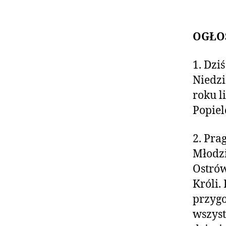
OGŁO
1. Dzi
Niedzi
roku l
Popiel
2. Pra
Młodzi
Ostrów
Króli.
przygo
wszyst