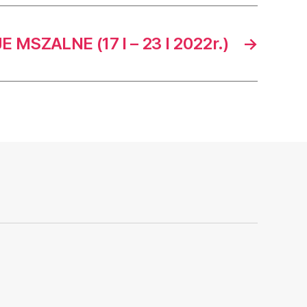
 MSZALNE (17 I – 23 I 2022r.)
→