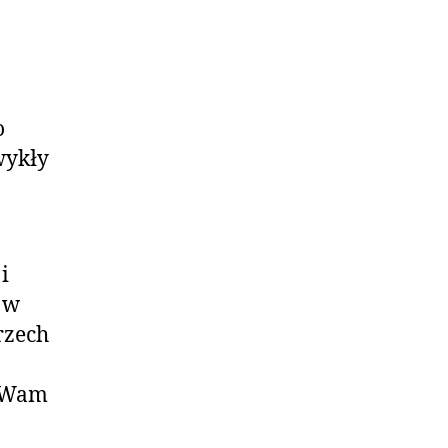
o
wykły
i
 w
rzech
a Wam