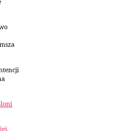
e
two
 msza
ntencji
na
loni
ej,