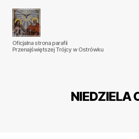
Parafia
Oficjalna strona parafii
Katolicka
Przenajświętszej Trójcy w Ostrówku
Przenajświętszej
Trójcy
w
Ostrówku
NIEDZIELA 