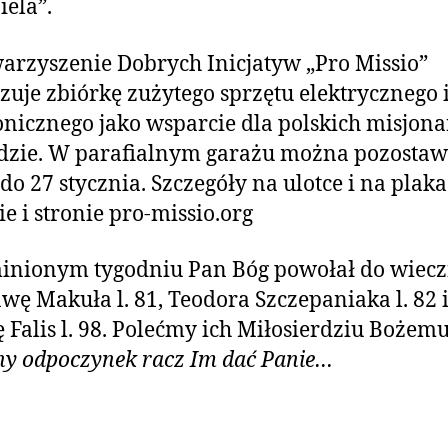
iela”.
warzyszenie Dobrych Inicjatyw „Pro Missio”
zuje zbiórkę zużytego sprzętu elektrycznego 
onicznego jako wsparcie dla polskich misjon
dzie. W parafialnym garażu można pozostaw
 do 27 stycznia. Szczegóły na ulotce i na plak
ie i stronie pro-missio.org
inionym tygodniu Pan Bóg powołał do wiecz
wę Makuła l. 81, Teodora Szczepaniaka l. 82 
ę Falis l. 98. Polećmy ich Miłosierdziu Bożemu
y odpoczynek racz Im dać Panie…