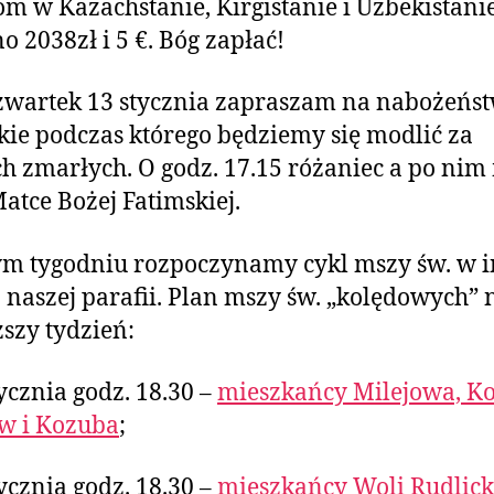
om w Kazachstanie, Kirgistanie i Uzbekistani
o 2038zł i 5 €. Bóg zapłać!
zwartek 13 stycznia zapraszam na nabożeńs
kie podczas którego będziemy się modlić za
h zmarłych. O godz. 17.15 różaniec a po nim
Matce Bożej Fatimskiej.
ym tygodniu rozpoczynamy cykl mszy św. w i
 naszej parafii. Plan mszy św. „kolędowych” 
ższy tydzień:
tycznia godz. 18.30 –
mieszkańcy Milejowa, Ko
w i Kozuba
;
tycznia godz. 18.30 –
mieszkańcy Woli Rudlicki