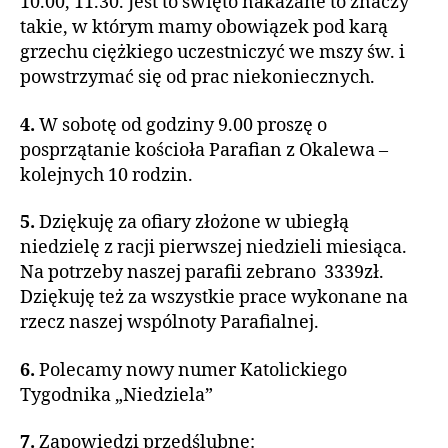
10.00, 11.30. Jest to święto nakazane to znaczy
takie, w którym mamy obowiązek pod karą
grzechu ciężkiego uczestniczyć we mszy św. i
powstrzymać się od prac niekoniecznych.
4.
W sobotę od godziny 9.00 proszę o
posprzątanie kościoła Parafian z Okalewa –
kolejnych 10 rodzin.
5.
Dziękuję za ofiary złożone w ubiegłą
niedzielę z racji pierwszej niedzieli miesiąca.
Na potrzeby naszej parafii zebrano 3339zł.
Dziękuję też za wszystkie prace wykonane na
rzecz naszej wspólnoty Parafialnej.
6.
Polecamy nowy numer Katolickiego
Tygodnika „Niedziela”
7.
Zapowiedzi przedślubne: