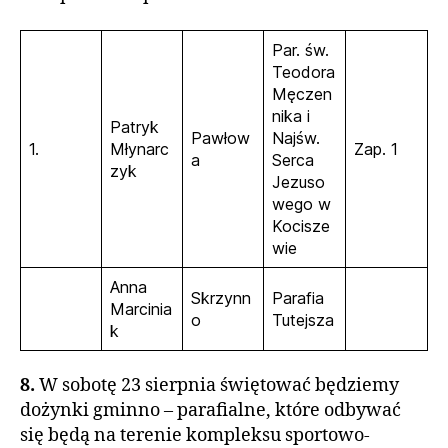
Par. św.
Teodora
Męczen
nika i
Patryk
Pawłow
Najśw.
1.
Młynarc
Zap. 1
a
Serca
zyk
Jezuso
wego w
Kocisze
wie
Anna
Skrzynn
Parafia
Marcinia
o
Tutejsza
k
8.
W sobotę 23 sierpnia świętować będziemy
dożynki gminno – parafialne, które odbywać
się będą na terenie kompleksu sportowo-