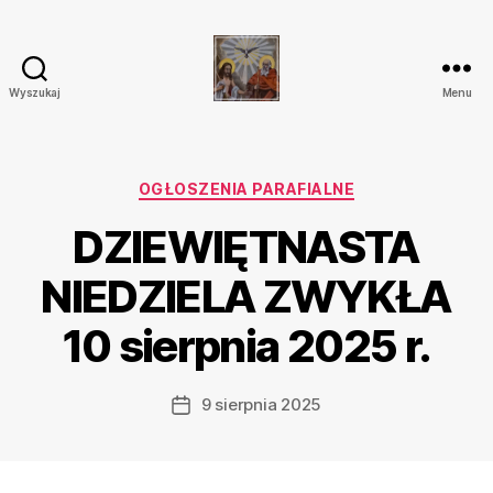
Wyszukaj
Menu
Parafia
Katolicka
Przenajświętszej
Trójcy
Kategorie
OGŁOSZENIA PARAFIALNE
w
DZIEWIĘTNASTA
Ostrówku
NIEDZIELA ZWYKŁA
10 sierpnia 2025 r.
9 sierpnia 2025
Data
wpisu