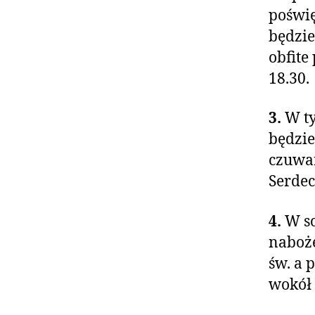
poświę
będzie
obfite
18.30.
3.
W t
będzie
czuwan
Serdec
4.
W so
naboże
św. a 
wokół 