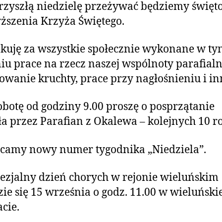
zyszłą niedzielę przeżywać będziemy święt
szenia Krzyża Świętego.
kuję za wszystkie społecznie wykonane w t
iu prace na rzecz naszej wspólnoty parafialn
wanie kruchty, prace przy nagłośnieniu i in
botę od godziny 9.00 proszę o posprzątanie
ła przez Parafian z Okalewa – kolejnych 10 r
camy nowy numer tygodnika „Niedziela”.
ezjalny dzień chorych w rejonie wieluńskim
ie się 15 września o godz. 11.00 w wieluńskie
acie.