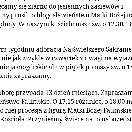
camy się ziarno do jesiennych zasiewów i
my prosili o błogosławieństwo Matki Bożej n
 plony. W naszym kościele msze św. o 17.30, 18
ym tygodniu adoracja Najświętszego Sakram
 nie jak zwykle w czwartek z uwagi na wyjaz
ie jasnogórskie ale w piątek po mszy św. o 18
znie zapraszamy.
botę przypada 13 dzień miesiąca. Zaprasza
ństwo Fatimskie. O 17.15 różaniec, o 18.00 
po niej procesja z figurą Matki Bożej Fatimskie
Kościoła. Przynieśmy świece na to nabożeńs