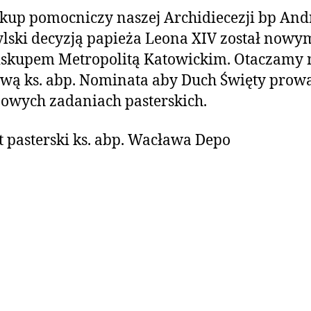
skup pomocniczy naszej Archidiecezji bp And
lski decyzją papieża Leona XIV został nowy
iskupem Metropolitą Katowickim. Otaczamy 
wą ks. abp. Nominata aby Duch Święty prow
owych zadaniach pasterskich.
t pasterski ks. abp. Wacława Depo