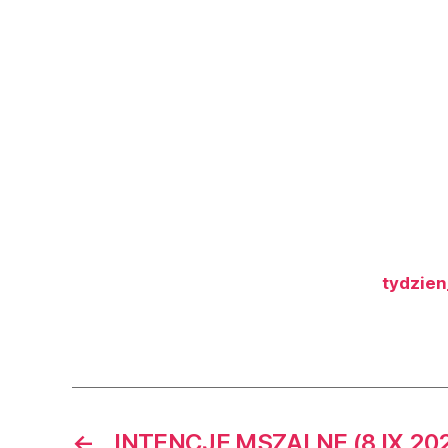
tydzie
←
INTENCJE MSZALNE (8 IX 2025r