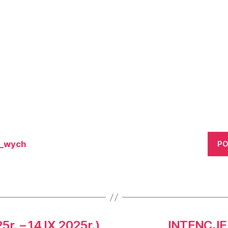
n_wych
PO
. – 14 IX 2025r.)
INTENCJE 