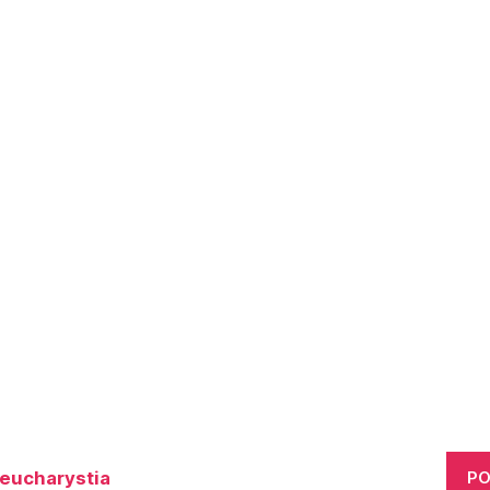
eucharystia
PO