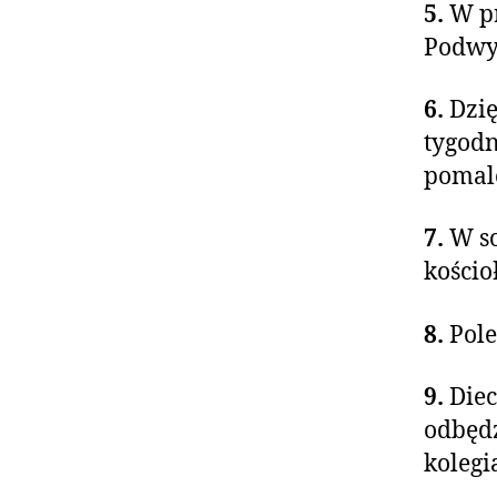
5.
W pr
Podwyż
6.
Dzię
tygodn
pomalo
7.
W so
kościo
8.
Pole
9.
Diec
odbędz
kolegi