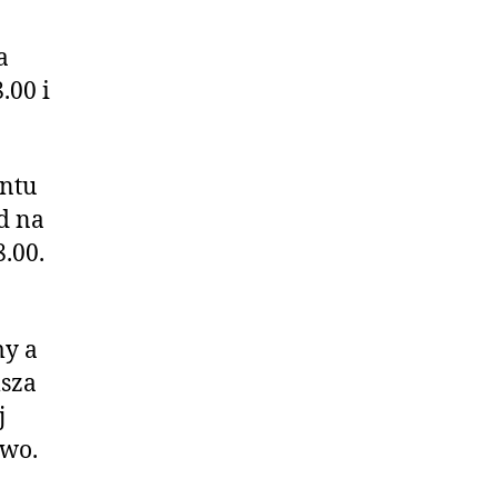
a
.00 i
entu
d na
.00.
my a
msza
j
two.