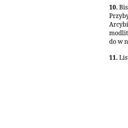
10.
Bi
Przyby
Arcyb
modlit
do w n
11.
Lis