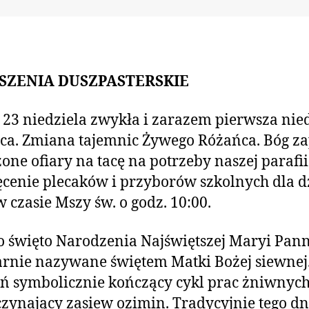
SZENIA DUSZPASTERSKIE
 23 niedziela zwykła i zarazem pierwsza nie
ca. Zmiana tajemnic Żywego Różańca. Bóg za
żone ofiary na tacę na potrzeby naszej parafii
cenie plecaków i przyborów szkolnych dla d
 w czasie Mszy św. o godz. 10:00.
o święto Narodzenia Najświętszej Maryi Pan
rnie nazywane świętem Matki Bożej siewnej.
eń symbolicznie kończący cykl prac żniwnych
zynający zasiew ozimin. Tradycyjnie tego dn