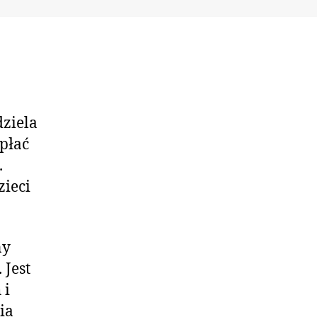
dziela
płać
.
zieci
ny
 Jest
 i
ia