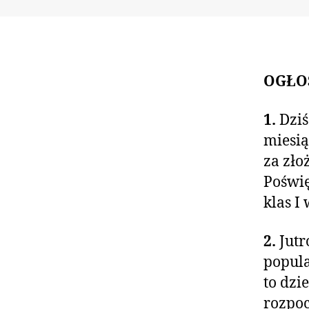
OGŁO
1.
Dziś
miesią
za zło
Poświę
klas I
2.
Jutr
popula
to dzi
rozpoc