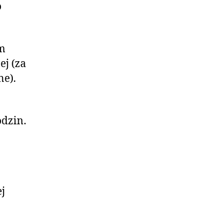
o
ym
ej (za
ne).
odzin.
j