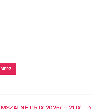
BIERZ
MSZALNE (15 IX 2025r. – 21 IX
→