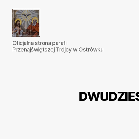
Parafia
Oficjalna strona parafii
Katolicka
Przenajświętszej Trójcy w Ostrówku
Przenajświętszej
Trójcy
w
Ostrówku
DWUDZIES