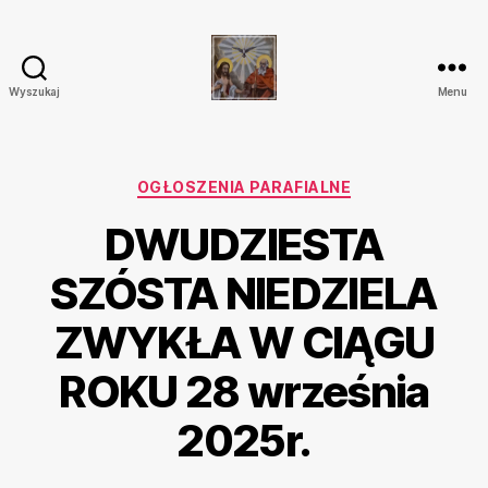
Wyszukaj
Menu
Parafia
Katolicka
Przenajświętszej
Trójcy
Kategorie
OGŁOSZENIA PARAFIALNE
w
DWUDZIESTA
Ostrówku
SZÓSTA NIEDZIELA
ZWYKŁA W CIĄGU
ROKU 28 września
2025r.