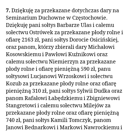
7.
Dziękuję za przekazane dotychczas dary na
Seminarium Duchowne w Częstochowie.
Dziękuję pani sołtys Barbarze Ulas i całemu
sołectwu Ostrówek za przekazane płody rolne i
ofiarę 2163 zł, pani sołtys Dorocie Osicińskiej,
oraz panom, którzy zbierali dary Michałowi
Kosowskiemu i Pawłowi Kuźnikowi oraz
całemu sołectwu Niemierzyn za przekazane
płody rolne i ofiarę pieniężną 590 zł, panu
sołtysowi Lucjanowi Wrzoskowi i sołectwu
Kozub za przekazane płody rolne oraz ofiarę
pieniężną 310 zł, pani sołtys Sylwii Dudka oraz
panom Rafałowi Łabędzkiemu i Zbigniewowi
Stangretowi i całemu sołectwu Milejów za
przekazane płody rolne oraz ofiarę pieniężną
740 zł, pani sołtys Kamili Tomczyk, panom
Janowi Bednarkowi i Markowi Nawrockiemu i