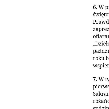
6.
W pr
święto
Prawdy
zaprez
ofiara
„Dzieł
paździ
roku b
wspier
7.
W ty
pierws
Sakram
różańc
godzin