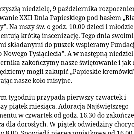
zyszłą niedzielę, 9 października rozpoczni
wanie XXII Dnia Papieskiego pod hasłem „Bl
”. Na mszy św. o godz. 10.00 dzieci i młodzie
entują krótką inscenizację. Tego dnia swoimi
mi składanymi do puszek wspieramy Fundac
o Nowego Tysiąclecia”. A w następną niedziel
ernika zakończymy nasze świętowanie i jak 
ędziemy mogli zakupić „Papieskie kremówki
ając nasze koło misyjne.
m tygodniu przypada pierwszy czwartek i
zy piątek miesiąca. Adoracja Najświętszego
entu w czwartek od godz. 16.30 do zakończ
a dla dorosłych. W piątek odwiedziny chory
y 8.00. Spowiedź pierwszopiątkowa od 16.00.