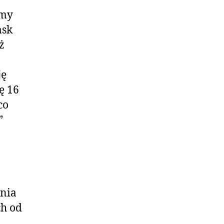
emy
ask
ż
ję
ę 16
co
”
enia
ch od