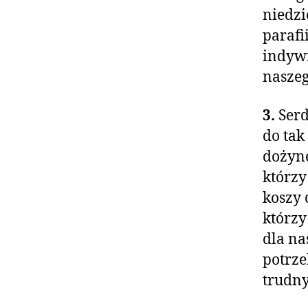
niedzi
parafi
indywi
naszeg
3.
Serd
do tak
dożyne
którzy
koszy 
którzy 
dla na
potrze
trudny