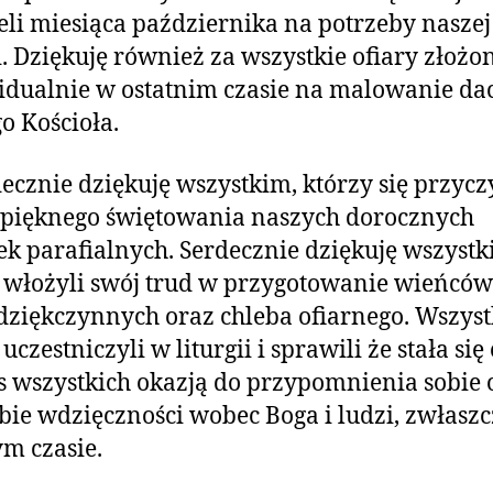
eli miesiąca października na potrzeby naszej
i. Dziękuję również za wszystkie ofiary złożo
dualnie w ostatnim czasie na malowanie da
o Kościoła.
ecznie dziękuję wszystkim, którzy się przycz
 pięknego świętowania naszych dorocznych
k parafialnych. Serdecznie dziękuję wszystk
 włożyli swój trud w przygotowanie wieńców
dziękczynnych oraz chleba ofiarnego. Wszys
uczestniczyli w liturgii i sprawili że stała się
s wszystkich okazją do przypomnienia sobie 
bie wdzięczności wobec Boga i ludzi, zwłasz
m czasie.