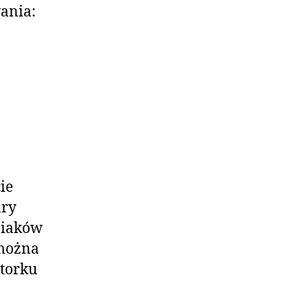
ania:
ie
ary
niaków
 można
wtorku