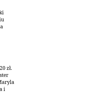
ki
iu
na
0 zł.
ster
Maryla
a i