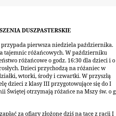
SZENIA DUSZPASTERSKIE
 przypada pierwsza niedziela października.
a tajemnic różańcowych. W październiku
ństwo różańcowe o godz. 16:30 dla dzieci i o
rosłych. Dzieci przychodzą na różaniec w
ziałki, wtorki, środy i czwartki. W przyszłą
elę dzieci z klasy III przygotowujące się do I
i Świętej otrzymają różańce na Mszy św. o g
apłać za ofiary złożone dziś na tacę z racji I