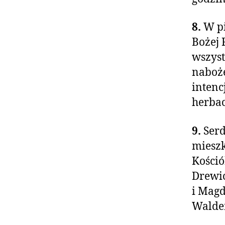
8.
W pi
Bożej 
wszyst
naboże
intenc
herbac
9.
Serd
mieszk
Kośció
Drewic
i Magd
Waldem