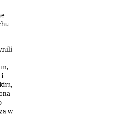
ne
chu
ynili
im,
 i
tkim,
 ona
o
cza w