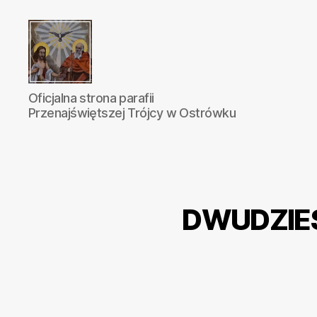
Parafia
Oficjalna strona parafii
Katolicka
Przenajświętszej Trójcy w Ostrówku
Przenajświętszej
Trójcy
w
Ostrówku
DWUDZIES