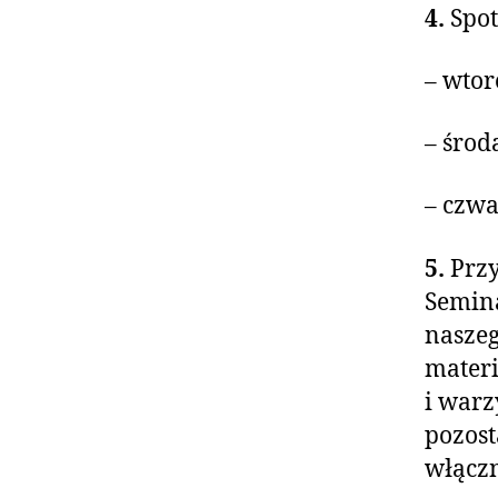
4.
Spot
– wtor
– środ
– czwa
5.
Przy
Semin
naszeg
materi
i warz
pozost
włączn