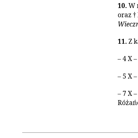
10.
W 
oraz †
Wieczn
11.
Z k
– 4 X 
– 5 X 
– 7 X 
Różań