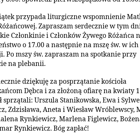
ątek przypada liturgiczne wspomnienie Mat
Różańcowej. Zapraszam serdecznie w tym dn
kie Członkinie i Członków Żywego Różańca 
ństwo o 17.00 a następnie na mszę św. w ich
ji. Po mszy św. zapraszam na spotkanie przy
ie na plebanii.
ecznie dziękuję za posprzątanie kościoła
ańcom Dębca i za złożoną ofiarę na kwiaty 12
ł sprzątali: Urszula Stanikowska, Ewa i Sylwe
z, Zdzisława, Aneta i Wiesław Wróblewscy, 
alena Rynkiewicz, Marlena Figlewicz, Bożen
ar Rynkiewicz. Bóg zapłać!