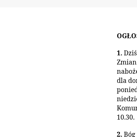
OGŁO
1.
Dziś
Zmian
naboże
dla do
ponied
niedzi
Komuni
10.30.
2.
Bóg z