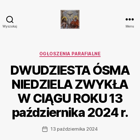
Wyszukaj
Menu
Parafia
Katolicka
Przenajświętszej
Trójcy
Kategorie
OGŁOSZENIA PARAFIALNE
w
DWUDZIESTA ÓSMA
Ostrówku
NIEDZIELA ZWYKŁA
W CIĄGU ROKU 13
października 2024 r.
13 października 2024
Data
wpisu