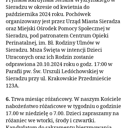
Prymasa Kardynała Stefana Wyszyńskiego w
Sieradzu w okresie od kwietnia do
października 2024 roku. Pochówek
organizowany jest przez Urząd Miasta Sieradza
oraz Miejski Ośrodek Pomocy Społecznej w
Sieradzu, pod patronatem Centrum Opieki
Perinatalnej, im. Bł. Rodziny Ulmów w
Sieradzu. Msza Święta w intencji Dzieci
Utraconych oraz ich Rodzin zostanie
odprawiona 20.10.2024 roku o godz. 17:00 w
Parafii pw. Św. Urszuli Ledóchowskiej w
Sieradzu przy ul. Krakowskie Przedmieście
123A.
6.
Trwa miesiąc różańcowy. W naszym Kościele
nabożeństwo różańcowe w tygodniu o godzinie
17.00 w niedzielę o 7.00. Dzieci zapraszamy na
różaniec we wtorki, środy i czwartki.
Kandydatom do sakramentu bierzmowania