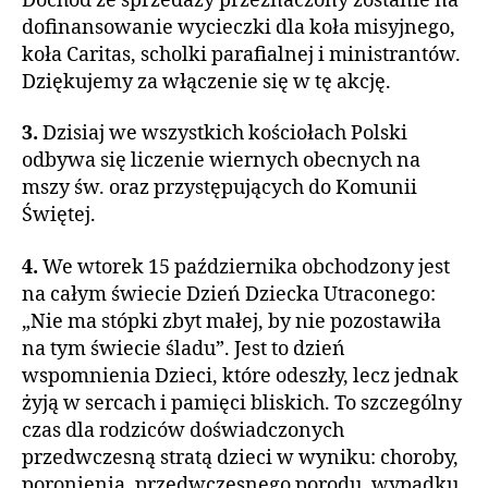
Dochód ze sprzedaży przeznaczony zostanie na
dofinansowanie wycieczki dla koła misyjnego,
koła Caritas, scholki parafialnej i ministrantów.
Dziękujemy za włączenie się w tę akcję.
3.
Dzisiaj we wszystkich kościołach Polski
odbywa się liczenie wiernych obecnych na
mszy św. oraz przystępujących do Komunii
Świętej.
4.
We wtorek 15 października obchodzony jest
na całym świecie Dzień Dziecka Utraconego:
„Nie ma stópki zbyt małej, by nie pozostawiła
na tym świecie śladu”. Jest to dzień
wspomnienia Dzieci, które odeszły, lecz jednak
żyją w sercach i pamięci bliskich. To szczególny
czas dla rodziców doświadczonych
przedwczesną stratą dzieci w wyniku: choroby,
poronienia, przedwczesnego porodu, wypadku,