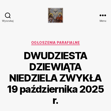
Wyszukaj
Menu
Parafia
Katolicka
Przenajświętszej
Trójcy
Kategorie
OGŁOSZENIA PARAFIALNE
w
DWUDZIESTA
Ostrówku
DZIEWIĄTA
NIEDZIELA ZWYKŁA
19 października 2025
r.