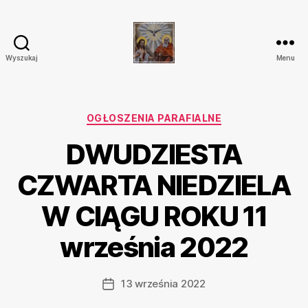
Wyszukaj
Menu
Parafia
Katolicka
Przenajświętszej
Trójcy
Kategorie
OGŁOSZENIA PARAFIALNE
w
DWUDZIESTA
Ostrówku
CZWARTA NIEDZIELA
W CIĄGU ROKU 11
września 2022
13 września 2022
Data
wpisu