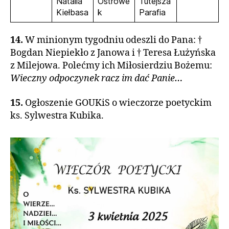
Natalia
Ostrówe
Tutejsza
Kiełbasa
k
Parafia
14.
W minionym tygodniu odeszli do Pana: †
Bogdan Niepiekło z Janowa i † Teresa Łużyńska
z Milejowa. Polećmy ich Miłosierdziu Bożemu:
Wieczny odpoczynek racz im dać Panie…
15.
Ogłoszenie GOUKiS o wieczorze poetyckim
ks. Sylwestra Kubika.