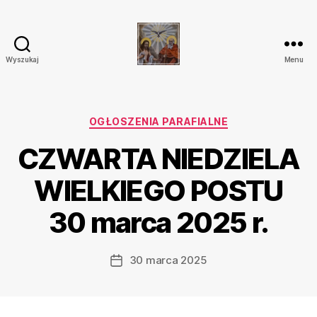
Wyszukaj
Menu
Parafia
Katolicka
Przenajświętszej
Trójcy
Kategorie
OGŁOSZENIA PARAFIALNE
w
CZWARTA NIEDZIELA
Ostrówku
WIELKIEGO POSTU
30 marca 2025 r.
30 marca 2025
Data
wpisu