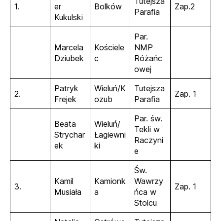
Tutejsza
1.
er
Bolków
Zap.2
Parafia
Kukulski
Par.
Marcela
Kościele
NMP
Dziubek
c
Różańc
owej
Patryk
Wieluń/K
Tutejsza
2.
Zap. 1
Frejek
ozub
Parafia
Par. św.
Beata
Wieluń/
Tekli w
Strychar
Łagiewni
Raczyni
ek
ki
e
Św.
Kamil
Kamionk
Wawrzy
3.
Zap. 1
Musiała
a
ńca w
Stolcu