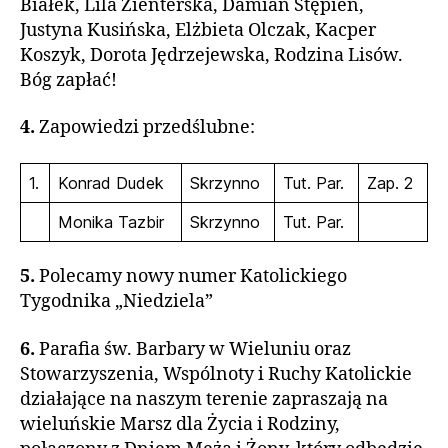
Białek, Lila Zienterska, Damian Stępień,
Justyna Kusińska, Elżbieta Olczak, Kacper
Koszyk, Dorota Jędrzejewska, Rodzina Lisów.
Bóg zapłać!
4.
Zapowiedzi przedślubne:
1.
Konrad Dudek
Skrzynno
Tut. Par.
Zap. 2
Monika Tazbir
Skrzynno
Tut. Par.
5.
Polecamy nowy numer Katolickiego
Tygodnika „Niedziela”
6.
Parafia św. Barbary w Wieluniu oraz
Stowarzyszenia, Wspólnoty i Ruchy Katolickie
działające na naszym terenie zapraszają na
wieluńskie Marsz dla Życia i Rodziny,