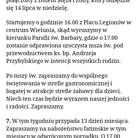
połączony z Dniem Męża i Żony, który odbędzie
się 14 lipca w niedzielę.
Startujemy o godzinie 16.00 z Placu Legionów w
centrum Wielunia, skąd wyruszymy w
kierunku Parafii św. Barbary, gdzie o 17.00
zostanie odprawiona uroczysta msza św. pod
przewodnictwem ks. bp. Andrzeja
Przybylskiego w intencji wszystkich rodzin.
Po mszy św. zapraszamy do wspólnego
świętowania w strefie gastronomicznej i
bogatej w atrakcje strefie zabawy dla dzieci.
Niech ten czas będzie wyrazem naszej jedności
i radości. Zapraszamy.
7.
W tym tygodniu przypada 13 dzień miesiąca.
Zapraszamy na nabożeństwo fatimskie w tym
miesiącu w odwróconym porządku. O 17.00