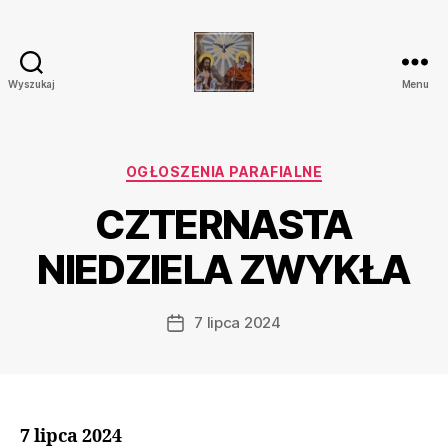
Wyszukaj
Menu
Parafia
Katolicka
Przenajświętszej
Trójcy
Kategorie
OGŁOSZENIA PARAFIALNE
w
CZTERNASTA
Ostrówku
NIEDZIELA ZWYKŁA
7 lipca 2024
Data
wpisu
7 lipca 2024