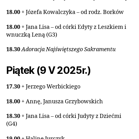
18.00
+ Józefa Kowalczyka – od rodz. Borków
18.00
+ Jana Lisa – od córki Edyty z Leszkiem i
wnuczką Leną (G3)
18.30
Adoracja Najświętszego Sakramentu
Piątek (9 V 2025r.)
17.30
+ Jerzego Werbickiego
18.00
+ Annę, Janusza Grzybowskich
18.30
+ Jana Lisa – od córki Judyty z Dziećmi
(G4)
19.00
+ Halinę Jurczyk