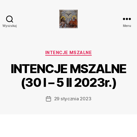
Wyszukaj
Menu
Parafia
Katolicka
Przenajświętszej
Trójcy
Kategorie
INTENCJE MSZALNE
w
INTENCJE MSZALNE
Ostrówku
(30 I – 5 II 2023r.)
29 stycznia 2023
Data
wpisu