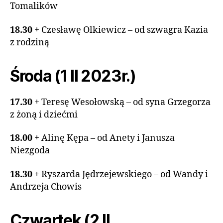
Tomalików
18.30
+ Czesławę Olkiewicz – od szwagra Kazia
z rodziną
Środa (1 II 2023r.)
17.30
+ Teresę Wesołowską – od syna Grzegorza
z żoną i dziećmi
18.00
+ Alinę Kępa – od Anety i Janusza
Niezgoda
18.30
+ Ryszarda Jędrzejewskiego – od Wandy i
Andrzeja Chowis
Czwartek (2 II