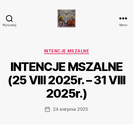
Wyszukaj
Menu
Parafia
Katolicka
Przenajświętszej
Trójcy
Kategorie
INTENCJE MSZALNE
w
INTENCJE MSZALNE
Ostrówku
(25 VIII 2025r. – 31 VIII
2025r.)
24 sierpnia 2025
Data
wpisu