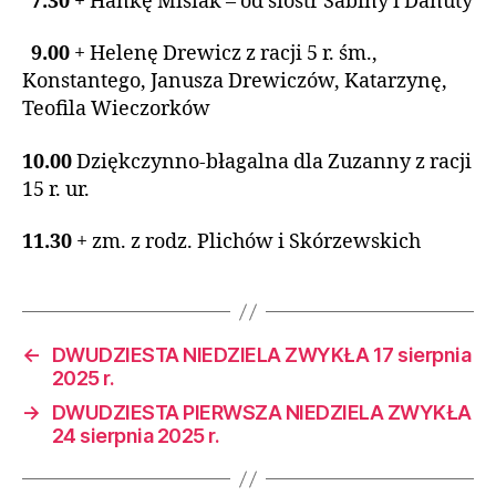
7.30
+ Hankę Misiak – od sióstr Sabiny i Danuty
9.00
+ Helenę Drewicz z racji 5 r. śm.,
Konstantego, Janusza Drewiczów, Katarzynę,
Teofila Wieczorków
10.00
Dziękczynno-błagalna dla Zuzanny z racji
15 r. ur.
11.30
+ zm. z rodz. Plichów i Skórzewskich
←
DWUDZIESTA NIEDZIELA ZWYKŁA 17 sierpnia
2025 r.
→
DWUDZIESTA PIERWSZA NIEDZIELA ZWYKŁA
24 sierpnia 2025 r.