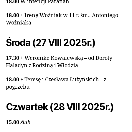
18.00
W intencji Parafian
18.00
+ Irenę Woźniak w 11 r. śm., Antoniego
Wożniaka
Środa (27 VIII 2025r.)
17.30
+ Weronikę Kowalewską – od Doroty
Haladyn z Rodziną i Włodzia
18.00
+ Teresę i Czesława Łużyńskich – z
pogrzebu
Czwartek (28 VIII 2025r.)
15.00
ślub