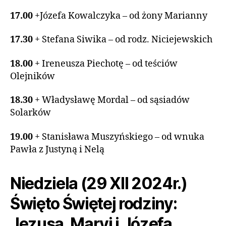
17.00
+Józefa Kowalczyka – od żony Marianny
17.30
+ Stefana Siwika – od rodz. Niciejewskich
18.00
+ Ireneusza Piechotę – od teściów
Olejników
18.30
+ Władysławę Mordal – od sąsiadów
Solarków
19.00
+ Stanisława Muszyńskiego – od wnuka
Pawła z Justyną i Nelą
Niedziela (29 XII 2024r.)
Święto Świętej rodziny:
Jezusa, Maryi i Józefa