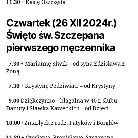
11.30
+ Kasię Oszczęda
Czwartek (26 XII 2024r.)
Święto św. Szczepana
pierwszego męczennika
7.30
+ Mariannę Siwik – od syna Zdzisława z
Żoną
7.30
+ Krystynę Pedziwiatr – od Krystyny
9.00
Dziękczynno – błagalna w 40 r. ślubu
Danuty i Sławka Kaweckich – od Dzieci
10.00
+Zmarłych z rodz. Patyków i Borgłów
11.30
+ Czesława, Bronisławę, Szczepana