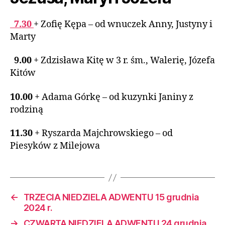
7.30
+ Zofię Kępa – od wnuczek Anny, Justyny i
Marty
9.00
+ Zdzisława Kitę w 3 r. śm., Walerię, Józefa
Kitów
10.00
+ Adama Górkę – od kuzynki Janiny z
rodziną
11.30
+ Ryszarda Majchrowskiego – od
Piesyków z Milejowa
←
TRZECIA NIEDZIELA ADWENTU 15 grudnia
2024 r.
→
CZWARTA NIEDZIELA ADWENTU 24 grudnia