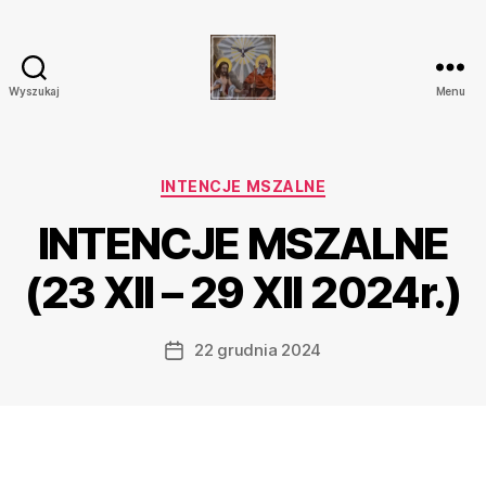
Wyszukaj
Menu
Parafia
Katolicka
Przenajświętszej
Trójcy
Kategorie
INTENCJE MSZALNE
w
INTENCJE MSZALNE
Ostrówku
(23 XII – 29 XII 2024r.)
22 grudnia 2024
Data
wpisu