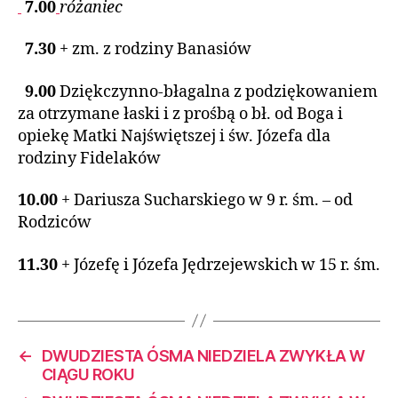
7.00
różaniec
7.30
+ zm. z rodziny Banasiów
9.00
Dziękczynno-błagalna z podziękowaniem
za otrzymane łaski i z prośbą o bł. od Boga i
opiekę Matki Najświętszej i św. Józefa dla
rodziny Fidelaków
10.00
+ Dariusza Sucharskiego w 9 r. śm. – od
Rodziców
11.30
+ Józefę i Józefa Jędrzejewskich w 15 r. śm.
←
DWUDZIESTA ÓSMA NIEDZIELA ZWYKŁA W
CIĄGU ROKU