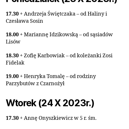
17.30
+ Andrzeja Świętczaka – od Haliny i
Czesława Sosin
18.00
+ Mariannę Idzikowską – od sąsiadów
Lisów
18.30
+ Zofię Karbowiak – od koleżanki Zosi
Fidelak
19.00
+ Henryka Tomalę – od rodziny
Parzybutów z Czarnożył
Wtorek (24 X 2023r.)
17.30
+ Annę Onyszkiewicz w 5 r. śm.