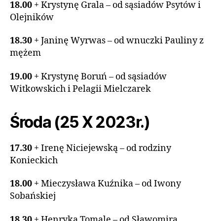
18.00
+ Krystynę Grala – od sąsiadów Psytów i
Olejników
18.30
+ Janinę Wyrwas – od wnuczki Pauliny z
mężem
19.00
+ Krystynę Boruń – od sąsiadów
Witkowskich i Pelagii Mielczarek
Środa (25 X 2023r.)
17.30
+ Irenę Niciejewską – od rodziny
Konieckich
18.00
+ Mieczysława Kuźnika – od Iwony
Sobańskiej
18.30
+ Henryka Tomalę – od Sławomira