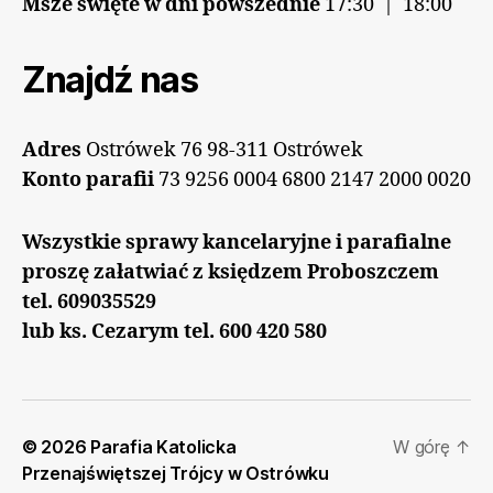
Msze święte w dni powszednie
17:30 | 18:00
Znajdź nas
Adres
Ostrówek 76 98-311 Ostrówek
Konto parafii
73 9256 0004 6800 2147 2000 0020
Wszystkie sprawy kancelaryjne i parafialne
proszę załatwiać z księdzem Proboszczem
tel. 609035529
lub ks. Cezarym tel. 600 420 580
© 2026
Parafia Katolicka
W górę
↑
Przenajświętszej Trójcy w Ostrówku