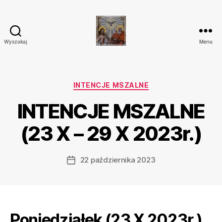
Wyszukaj
Menu
Parafia
Katolicka
Przenajświętszej
Trójcy
Kategorie
INTENCJE MSZALNE
w
INTENCJE MSZALNE
Ostrówku
(23 X – 29 X 2023r.)
22 października 2023
Data
wpisu
Poniedziałek (23 X 2023r.)