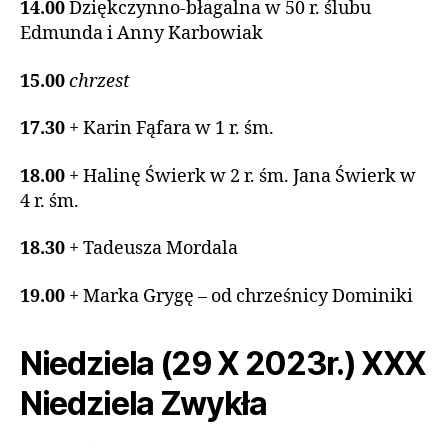
14.00
Dziękczynno-błagalna w 50 r. ślubu
Edmunda i Anny Karbowiak
15.00
chrzest
17.30
+ Karin Fąfara w 1 r. śm.
18.00
+ Halinę Świerk w 2 r. śm. Jana Świerk w
4 r. śm.
18.30
+ Tadeusza Mordala
19.00
+ Marka Grygę – od chrześnicy Dominiki
Niedziela (29 X 2023r.) XXX
Niedziela Zwykła