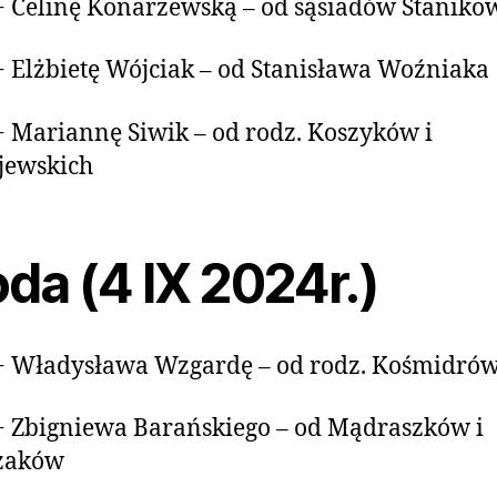
+ Celinę Konarzewską – od sąsiadów Staniko
+ Elżbietę Wójciak – od Stanisława Woźniaka
+ Mariannę Siwik – od rodz. Koszyków i
jewskich
da (4 IX 2024r.)
+ Władysława Wzgardę – od rodz. Kośmidró
+ Zbigniewa Barańskiego – od Mądraszków i
zaków