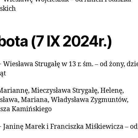
skich
ota (7 IX 2024r.)
+ Wiesława Strugałę w 13 r. śm. – od żony, dzie
ąt
iannę, Mieczysława Strygałę, Helenę,
sława, Mariana, Władysława Zygmuntów,
usza Kamińskiego
+ Janinę Marek i Franciszka Miśkiewicza – od