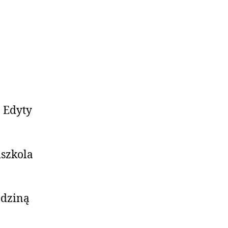
a Edyty
dszkola
odziną