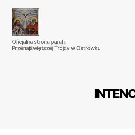
Parafia
Oficjalna strona parafii
Katolicka
Przenajświętszej Trójcy w Ostrówku
Przenajświętszej
Trójcy
w
Ostrówku
INTENC