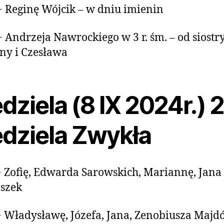
+ Reginę Wójcik – w dniu imienin
+ Andrzeja Nawrockiego w 3 r. śm. – od siostr
ny i Czesława
dziela (8 IX 2024r.) 
edziela Zwykła
+ Zofię, Edwarda Sarowskich, Mariannę, Jana
szek
+ Władysławę, Józefa, Jana, Zenobiusza Majd