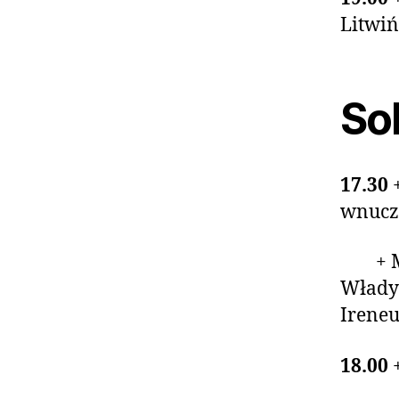
Litwiń
Sob
17.30
wnucz
+ Mar
Włady
Irene
18.00