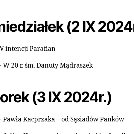
iedziałek (2 IX 2024r
W intencji Parafian
+ W 20 r. śm. Danuty Mądraszek
orek (3 IX 2024r.)
+ Pawła Kacprzaka – od Sąsiadów Panków