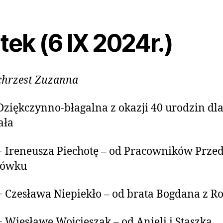
tek (6 IX 2024r.)
chrzest Zuzanna
Dziękczynno-błagalna z okazji 40 urodzin dl
ała
+ Ireneusza Piechotę – od Pracowników Prze
rówku
+ Czesława Niepiekło – od brata Bogdana z R
+ Wiesławę Wojcieszak – od Anieli i Staszka