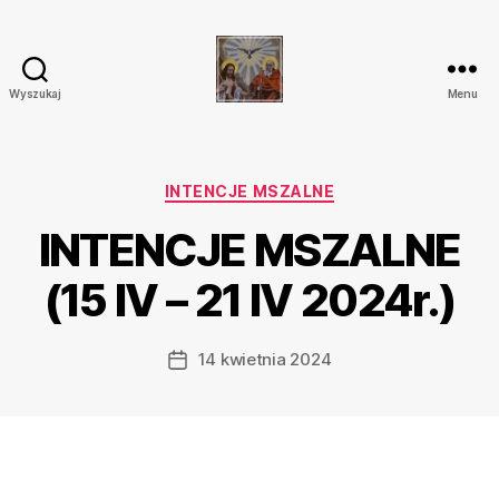
Wyszukaj
Menu
Parafia
Katolicka
Przenajświętszej
Trójcy
Kategorie
INTENCJE MSZALNE
w
INTENCJE MSZALNE
Ostrówku
(15 IV – 21 IV 2024r.)
14 kwietnia 2024
Data
wpisu