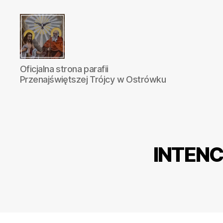
Parafia
Oficjalna strona parafii
Katolicka
Przenajświętszej Trójcy w Ostrówku
Przenajświętszej
Trójcy
w
Ostrówku
INTENCJ