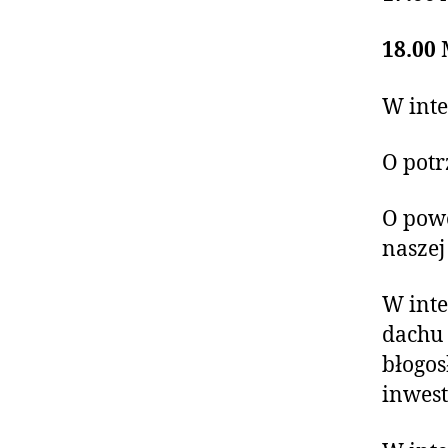
18.00
W inte
O potr
O powo
naszej 
W inte
dachu 
błogo
inwest