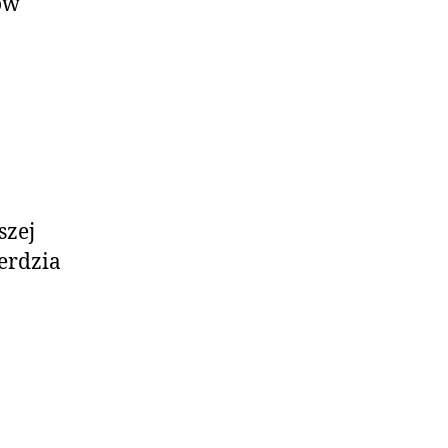
ów
szej
ierdzia