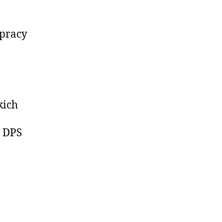
 pracy
kich
w DPS