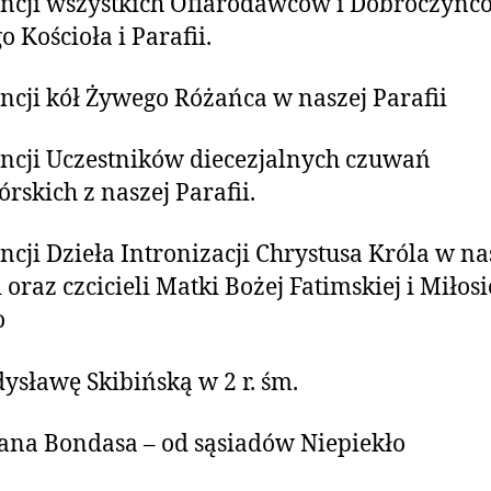
ncji wszystkich Ofiarodawców i Dobroczyńc
o Kościoła i Parafii.
ncji kół Żywego Różańca w naszej Parafii
ncji Uczestników diecezjalnych czuwań
órskich z naszej Parafii.
ncji Dzieła Intronizacji Chrystusa Króla w na
i oraz czcicieli Matki Bożej Fatimskiej i Miłos
o
ysławę Skibińską w 2 r. śm.
na Bondasa – od sąsiadów Niepiekło