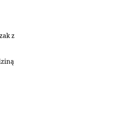
zak z
dziną