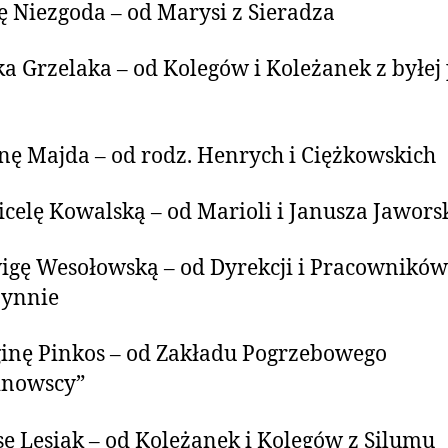
ę Niezgoda – od Marysi z Sieradza
a Grzelaka – od Kolegów i Koleżanek z byłej
a
nę Majda – od rodz. Henrych i Ciężkowskich
celę Kowalską – od Marioli i Janusza Jawors
igę Wesołowską – od Dyrekcji i Pracownikó
zynnie
inę Pinkos – od Zakładu Pogrzebowego
inowscy”
sę Lesiak – od Koleżanek i Kolegów z Silumu