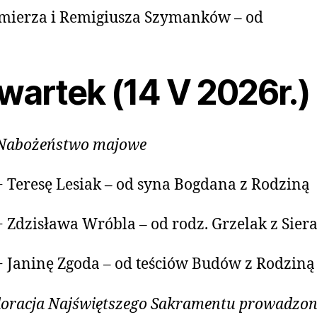
mierza i Remigiusza Szymanków – od
wartek (14 V 2026r.)
Nabożeństwo majowe
+ Teresę Lesiak – od syna Bogdana z Rodziną
+ Zdzisława Wróbla – od rodz. Grzelak z Sier
+ Janinę Zgoda – od teściów Budów z Rodziną
oracja Najświętszego Sakramentu prowadzo