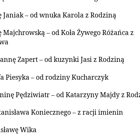
 Janiak – od wnuka Karola z Rodziną
ę Majchrowską – od Koła Żywego Różańca z
owa
annę Zapert – od kuzynki Jasi z Rodziną
fa Piesyka – od rodziny Kucharczyk
ninę Pędziwiatr – od Katarzyny Majdy z Rod
Stanisława Koniecznego – z racji imienin
isławę Wika