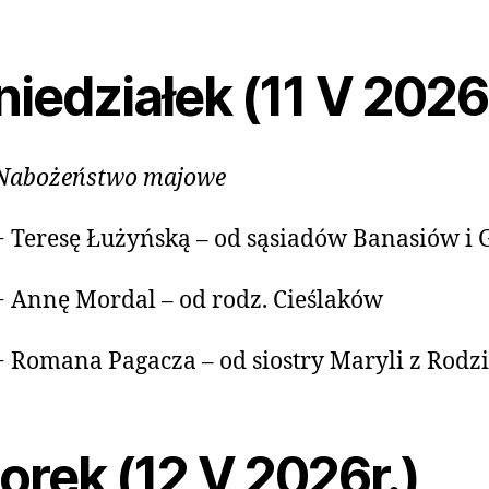
iedziałek (11 V 2026
Nabożeństwo majowe
+ Teresę Łużyńską – od sąsiadów Banasiów i
+ Annę Mordal – od rodz. Cieślaków
+ Romana Pagacza – od siostry Maryli z Rodz
orek (12 V 2026r.)