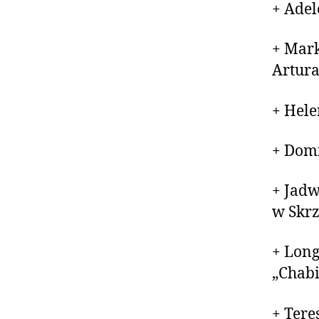
+ Adel
+ Mark
Artur
+ Hele
+ Domi
+ Jadw
w Skr
+ Long
„Chab
+ Tere