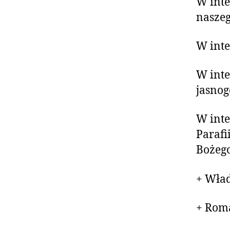
W inte
naszeg
W inte
W inte
jasnog
W inte
Parafi
Bożeg
+ Wład
+ Roma