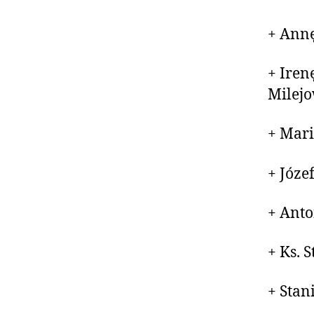
+ Annę
+ Iren
Milej
+ Mari
+ Józe
+ Anto
+ Ks. 
+ Stan