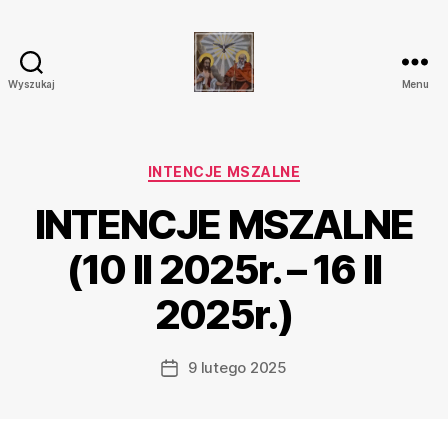
Wyszukaj
Menu
Parafia
Katolicka
Przenajświętszej
Trójcy
Kategorie
INTENCJE MSZALNE
w
INTENCJE MSZALNE
Ostrówku
(10 II 2025r. – 16 II
2025r.)
9 lutego 2025
Data
wpisu