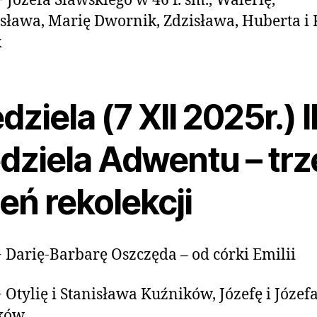
+ Józefa Ślawskiego w 46 r. śm., Walerię,
ława, Marię Dwornik, Zdzisława, Huberta i
k
dziela (7 XII 2025r.) I
dziela Adwentu – trz
eń rekolekcji
+ Darię-Barbarę Oszczęda – od córki Emilii
+ Otylię i Stanisława Kuźników, Józefę i Józef
ików