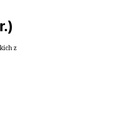
r.)
kich z
z