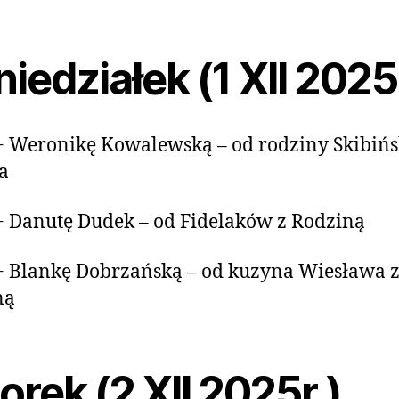
iedziałek (1 XII 2025
+ Weronikę Kowalewską – od rodziny Skibińs
a
+ Danutę Dudek – od Fidelaków z Rodziną
+ Blankę Dobrzańską – od kuzyna Wiesława 
ną
rek (2 XII 2025r.)