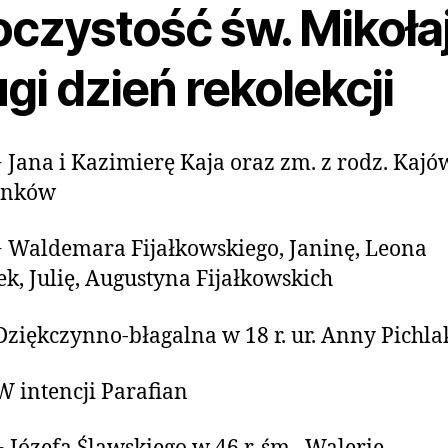
oczystość św. Mikołaj
gi dzień rekolekcji
+ Jana i Kazimierę Kaja oraz zm. z rodz. Kajó
anków
+ Waldemara Fijałkowskiego, Janinę, Leona
ek, Julię, Augustyna Fijałkowskich
Dziękczynno-błagalna w 18 r. ur. Anny Pichla
W intencji Parafian