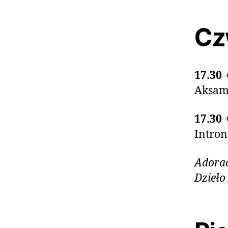
Czw
17.30
Aksam
17.30
Intron
Adorac
Dzieło