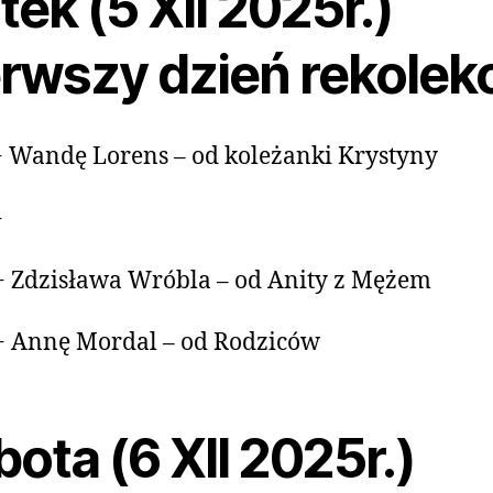
tek (5 XII 2025r.)
rwszy dzień rekolekc
+ Wandę Lorens – od koleżanki Krystyny
+
+ Zdzisława Wróbla – od Anity z Mężem
+ Annę Mordal – od Rodziców
ota (6 XII 2025r.)