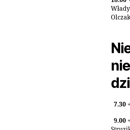
18.00
Władys
Olcza
Nie
nie
dzi
7.30
9.00
Struz