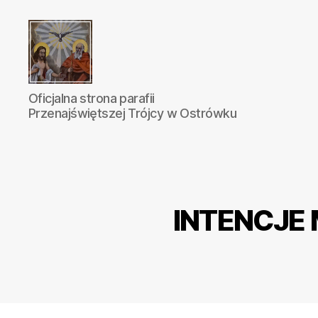
Parafia
Oficjalna strona parafii
Katolicka
Przenajświętszej Trójcy w Ostrówku
Przenajświętszej
Trójcy
w
Ostrówku
INTENCJE M