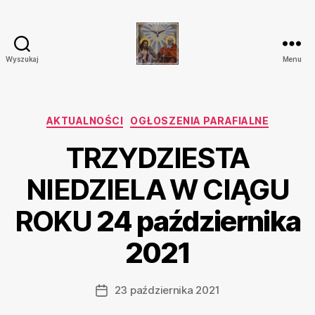
Wyszukaj
Menu
Parafia
Katolicka
Przenajświętszej
Trójcy
Kategorie
AKTUALNOŚCI
OGŁOSZENIA PARAFIALNE
w
TRZYDZIESTA
Ostrówku
NIEDZIELA W CIĄGU
ROKU
24 października
2021
23 października 2021
Data
wpisu