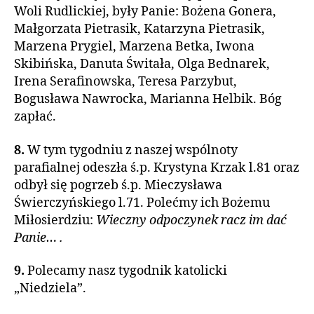
Woli Rudlickiej, były Panie: Bożena Gonera,
Małgorzata Pietrasik, Katarzyna Pietrasik,
Marzena Prygiel, Marzena Betka, Iwona
Skibińska, Danuta Świtała, Olga Bednarek,
Irena Serafinowska, Teresa Parzybut,
Bogusława Nawrocka, Marianna Helbik. Bóg
zapłać.
8.
W tym tygodniu z naszej wspólnoty
parafialnej odeszła ś.p. Krystyna Krzak l.81 oraz
odbył się pogrzeb ś.p. Mieczysława
Świerczyńskiego l.71. Polećmy ich Bożemu
Miłosierdziu:
Wieczny odpoczynek racz im dać
Panie… .
9.
Polecamy nasz tygodnik katolicki
„Niedziela”.