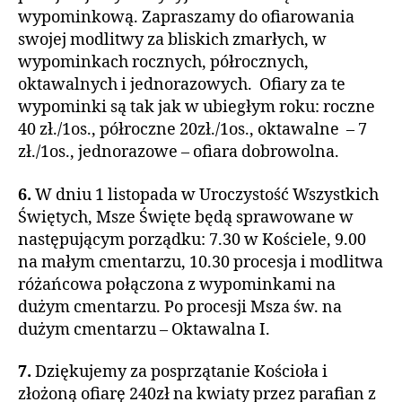
wypominkową. Zapraszamy do ofiarowania
swojej modlitwy za bliskich zmarłych, w
wypominkach rocznych, półrocznych,
oktawalnych i jednorazowych. Ofiary za te
wypominki są tak jak w ubiegłym roku: roczne
40 zł./1os., półroczne 20zł./1os., oktawalne – 7
zł./1os., jednorazowe – ofiara dobrowolna.
6.
W dniu 1 listopada w Uroczystość Wszystkich
Świętych, Msze Święte będą sprawowane w
następującym porządku: 7.30 w Kościele, 9.00
na małym cmentarzu, 10.30 procesja i modlitwa
różańcowa połączona z wypominkami na
dużym cmentarzu. Po procesji Msza św. na
dużym cmentarzu – Oktawalna I.
7.
Dziękujemy za posprzątanie Kościoła i
złożoną ofiarę 240zł na kwiaty przez parafian z