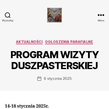
Wyszukaj
Menu
Parafia
Katolicka
Przenajświętszej
Trójcy
Kategorie
AKTUALNOŚCI
OGŁOSZENIA PARAFIALNE
w
PROGRAM WIZYTY
Ostrówku
DUSZPASTERSKIEJ
6 stycznia 2025
Data
wpisu
14-18 stycznia 2025r.